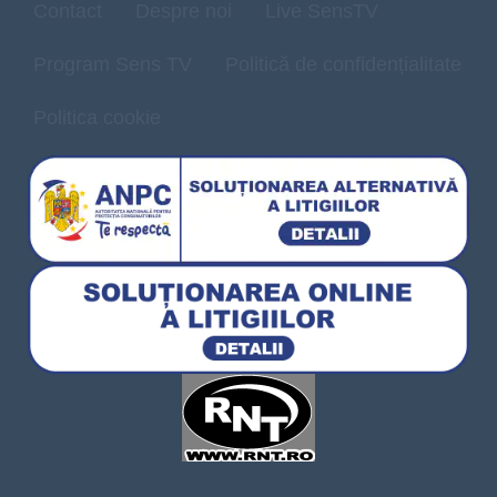
Contact
Despre noi
Live SensTV
Program Sens TV
Politică de confidențialitate
Politica cookie