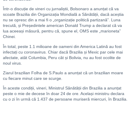
Într-o discuție de vineri cu jurnaliștii, Bolsonaro a anunțat că va
scoate Brazilia din Organizația Mondială a Sănătății, dacă aceștia
nu se opresc din a mai fi o „organizație politică partizană”. Luna
trecută, și Președintele american Donald Trump a declarat că va
lua aceeași măsură, pentru că, spune el, OMS este „marioneta”
Chinei.
În total, peste 1.1 milioane de oameni din America Latină au fost
infectați cu coronavirus. Chiar dacă Brazilia și Mexic par cele mai
afectate, atât Columbia, Peru cât și Bolivia, nu au fost ocolite de
noul virus.
Ziarul brazilian Folha de S.Paulo a anunțat că un brazilian moare
cu fiecare minut care se scurge.
În aceste condiții, vineri, Ministrul Sănătății din Brazilia a anunțat
peste o mie de decese în doar 24 de ore. Același ministru declara
cu o zi în urmă că 1.437 de persoane muriseră miercuri, în Brazilia.