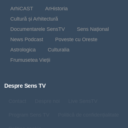
ArhiCAST
ArHistoria
Cultură și Arhitectură
Documentarele SensTV
Sens Național
News Podcast
Poveste cu Oreste
Astrologica
Culturalia
Frumusetea Vieții
Despre Sens TV
Contact
Despre noi
Live SensTV
Program Sens TV
Politică de confidențialitate