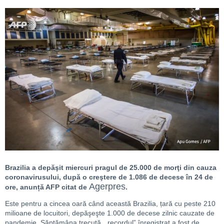
Brazilia a depăşit miercuri pragul de 25.000 de morţi din cauza
coronavirusului, după o creştere de 1.086 de decese în 24 de
Agerpres
ore, anunță AFP citat de
.
Este pentru a cincea oară când această Brazilia, țară cu peste 210
milioane de locuitori, depăşeşte 1.000 de decese zilnic cauzate de
pandemie. Săptămâna trecută, „recordul” înregistrat a fost de