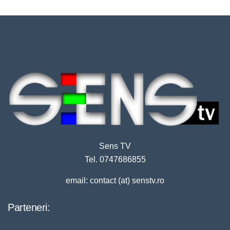
Sens TV
Tel. 0747686855
email: contact (at) senstv.ro
Parteneri: