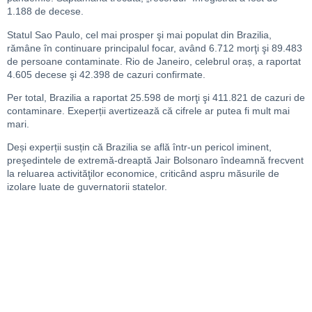
1.188 de decese.
Statul Sao Paulo, cel mai prosper şi mai populat din Brazilia,
rămâne în continuare principalul focar, având 6.712 morţi şi 89.483
de persoane contaminate. Rio de Janeiro, celebrul oraș, a raportat
4.605 decese şi 42.398 de cazuri confirmate.
Per total, Brazilia a raportat 25.598 de morţi şi 411.821 de cazuri de
contaminare. Exeperții avertizează că cifrele ar putea fi mult mai
mari.
Deși experții susțin că Brazilia se află într-un pericol iminent,
preşedintele de extremă-dreaptă Jair Bolsonaro îndeamnă frecvent
la reluarea activităţilor economice, criticând aspru măsurile de
izolare luate de guvernatorii statelor.