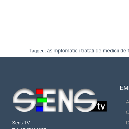
asimptomaticii tratati de medicii de 
Tagged:
EMI
A
C
D
Sens TV