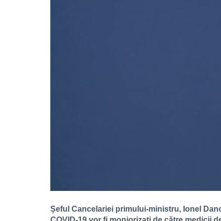
Șeful Cancelariei primului-ministru, Ionel Da
COVID-19 vor fi moniorizați de către medicii de