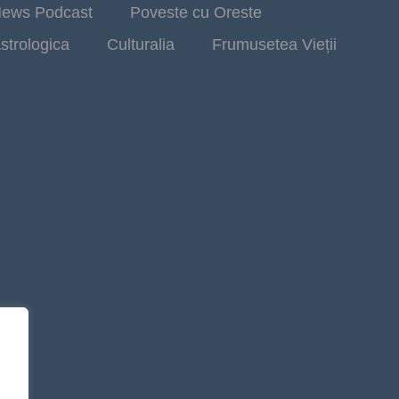
ews Podcast
Poveste cu Oreste
strologica
Culturalia
Frumusetea Vieții