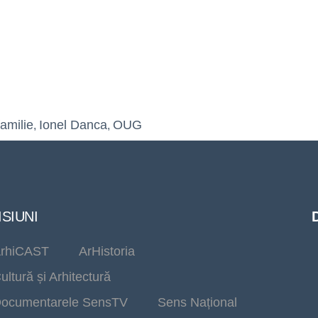
familie
Ionel Danca
OUG
,
,
SIUNI
rhiCAST
ArHistoria
ultură și Arhitectură
ocumentarele SensTV
Sens Național