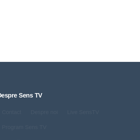
Despre Sens TV
Contact
Despre noi
Live SensTV
Program Sens TV