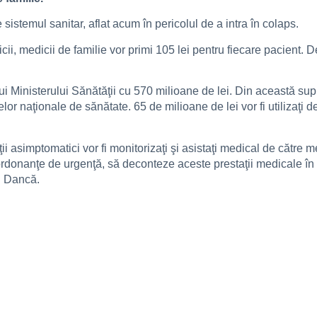
stemul sanitar, aflat acum în pericolul de a intra în colaps.
cii, medicii de familie vor primi 105 lei pentru fiecare pacient.
i Ministerului Sănătăţii cu 570 milioane de lei. Din această su
elor naţionale de sănătate. 65 de milioane de lei vor fi utilizaţi d
ţii asimptomatici vor fi monitorizaţi şi asistaţi medical de către me
ei ordonanţe de urgenţă, să deconteze aceste prestaţii medicale 
l Dancă.