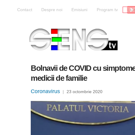
Liv
Contact
Despre noi
Emisiuni
Program tv
Bolnavii de COVID cu simptome ușo
medicii de familie
Coronavirus
|
23 octombrie 2020