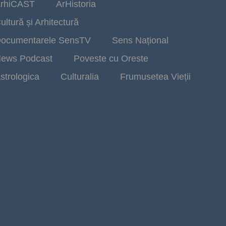
rhiCAST
ArHistoria
ultură și Arhitectură
ocumentarele SensTV
Sens Național
ews Podcast
Poveste cu Oreste
strologica
Culturalia
Frumusetea Vieții