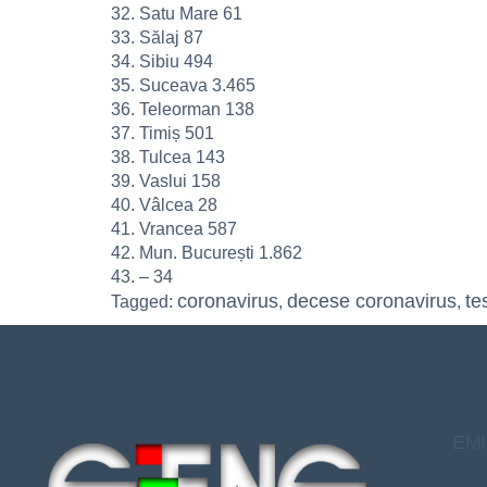
32. Satu Mare 61
33. Sălaj 87
34. Sibiu 494
35. Suceava 3.465
36. Teleorman 138
37. Timiș 501
38. Tulcea 143
39. Vaslui 158
40. Vâlcea 28
41. Vrancea 587
42. Mun. București 1.862
43. – 34
coronavirus
decese coronavirus
te
Tagged:
,
,
EMI