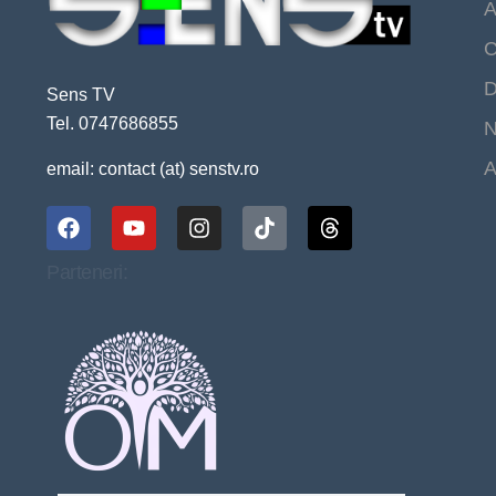
A
C
D
Sens TV
Tel. 0747686855
N
A
email: contact (at) senstv.ro
Parteneri: