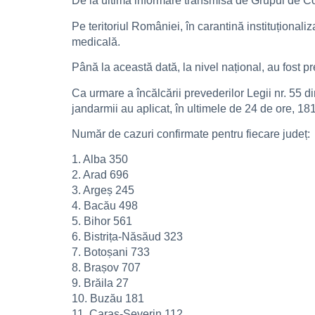
De la ultima informare transmisă de Grupul de Com
Pe teritoriul României, în carantină instituțional
medicală.
Până la această dată, la nivel național, au fost p
Ca urmare a încălcării prevederilor Legii nr. 55 
jandarmii au aplicat, în ultimele de 24 de ore, 18
Număr de cazuri confirmate pentru fiecare județ:
1. Alba 350
2. Arad 696
3. Argeș 245
4. Bacău 498
5. Bihor 561
6. Bistrița-Năsăud 323
7. Botoșani 733
8. Brașov 707
9. Brăila 27
10. Buzău 181
11. Caraș-Severin 112