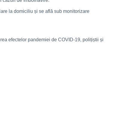
i cazuri de îmbolnăvire.
are la domiciliu și se află sub monitorizare
rea efectelor pandemiei de COVID-19, polițiștii și