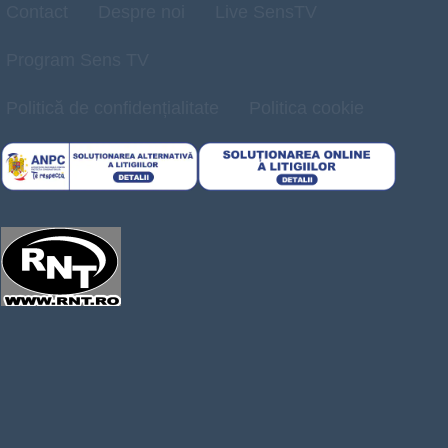
Contact
Despre noi
Live SensTV
Program Sens TV
Politică de confidențialitate
Politica cookie