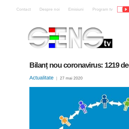
Liv
Contact
Despre noi
Emisiuni
Program tv
Bilanț nou coronavirus: 1219 dec
Actualitate
|
27 mai 2020