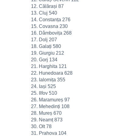
12. Călărași 87
13. Cluj 540
14. Constanța 276
15. Covasna 230
16. Dâmbovița 268
17. Dolj 207
18. Galați 580
19. Giurgiu 212
20. Gorj 134
21. Harghita 121
22. Hunedoara 628
23. Ialomița 355
24. Iași 525
25. Ilfov 510
26. Maramureș 97
27. Mehedinți 108
28. Mureș 670
29. Neamț 873
30. Olt 78
31. Prahova 104