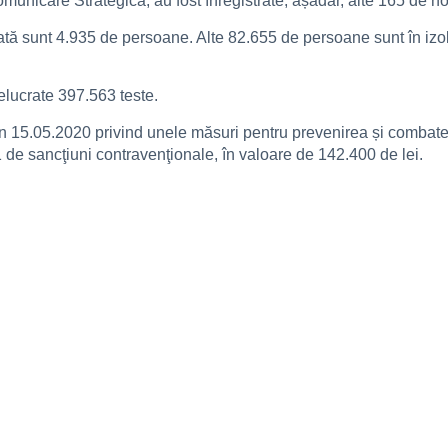
unicare Strategică, au fost înregistrate, așadar, alte 165 de no
izată sunt 4.935 de persoane. Alte 82.655 de persoane sunt în izol
relucrate 397.563 teste.
din 15.05.2020 privind unele măsuri pentru prevenirea și combate
1 de sancţiuni contravenţionale, în valoare de 142.400 de lei.