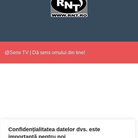
@Sens TV | Dă sens omului din tine!
Confidențialitatea datelor dvs. este
importantă pentru noi