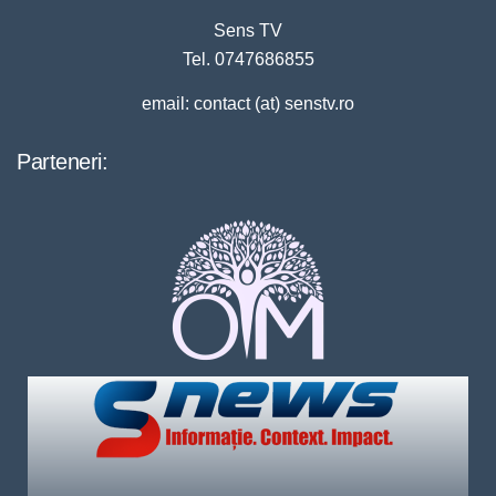
Sens TV
Tel. 0747686855
email: contact (at) senstv.ro
Parteneri: