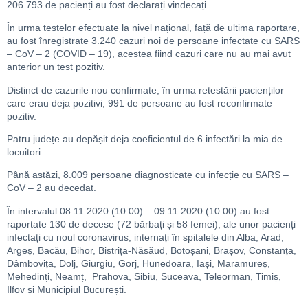
206.793 de pacienți au fost declarați vindecați.
În urma testelor efectuate la nivel național, față de ultima raportare,
au fost înregistrate 3.240 cazuri noi de persoane infectate cu SARS
– CoV – 2 (COVID – 19), acestea fiind cazuri care nu au mai avut
anterior un test pozitiv.
Distinct de cazurile nou confirmate, în urma retestării pacienților
care erau deja pozitivi, 991 de persoane au fost reconfirmate
pozitiv.
Patru județe au depășit deja coeficientul de 6 infectări la mia de
locuitori.
Până astăzi, 8.009 persoane diagnosticate cu infecție cu SARS –
CoV – 2 au decedat.
În intervalul 08.11.2020 (10:00) – 09.11.2020 (10:00) au fost
raportate 130 de decese (72 bărbați și 58 femei), ale unor pacienți
infectați cu noul coronavirus, internați în spitalele din Alba, Arad,
Argeș, Bacău, Bihor, Bistrița-Năsăud, Botoșani, Brașov, Constanța,
Dâmbovița, Dolj, Giurgiu, Gorj, Hunedoara, Iași, Maramureș,
Mehedinți, Neamț, Prahova, Sibiu, Suceava, Teleorman, Timiș,
Ilfov și Municipiul București.