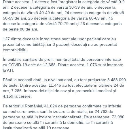
Dintre acestea, 1 deces a fost înregistrat la categoria de vârstă 0-9
ani, 2 decese la categoria de vârstă 30-39 de ani, 6 decese la
categoria de vârstă 40-49 de ani, 24 decese la categoria de vârstă
50-59 de ani, 26 decese la categoria de vârstă 60-69 ani, 45
decese la categoria de vârstă 70-79 ani și 26 decese la categoria
de peste 80 de ani.
127 dintre decesele înregistrate sunt ale unor pacienți care au
prezentat comorbidități, iar 3 pacienți decedați nu au prezentat
comorbidități.
În unitățile sanitare de profil, numărul total de persoane internate
cu COVID-19 este de 12.688. Dintre acestea, 1.076 sunt internate
la ATI.
Până la această dată, la nivel național, au fost prelucrate 3.488.090
de teste. Dintre acestea, 11.445 au fost efectuate în ultimele 24 de
ore, 7.286 în baza definiției de caz și a protocolului medical și
4.159 la cerere.
Pe teritoriul României, 41.024 de persoane confirmate cu infecție
cu noul coronavirus sunt în izolare la domiciliu, iar 24.762 de
persoane se află în izolare instituționalizată. De asemenea, 72.980
de persoane se află în carantină la domiciliu, iar în carantină
instituționalizată se află 19 persoane.