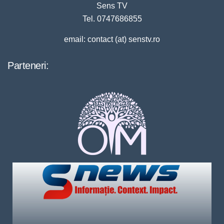
Sens TV
Tel. 0747686855
email: contact (at) senstv.ro
Parteneri: