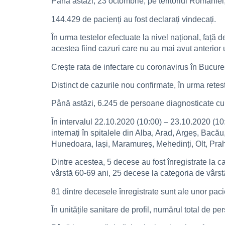
Până astăzi, 23 octombrie, pe teritoriul Românie
144.429 de pacienți au fost declarați vindecați.
În urma testelor efectuate la nivel național, față
acestea fiind cazuri care nu au mai avut anterior u
Crește rata de infectare cu coronavirus în Bucureșt
Distinct de cazurile nou confirmate, în urma retest
Până astăzi, 6.245 de persoane diagnosticate cu
În intervalul 22.10.2020 (10:00) – 23.10.2020 (10:
internați în spitalele din Alba, Arad, Argeș, Bacă
Hunedoara, Iași, Maramureș, Mehedinți, Olt, Praho
Dintre acestea, 5 decese au fost înregistrate la c
vârstă 60-69 ani, 25 decese la categoria de vârst
81 dintre decesele înregistrate sunt ale unor paci
În unitățile sanitare de profil, numărul total de 