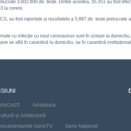
relucrate 3.002.800 de teste. Dintre acestea, 35.351 au fost efec
33 la cerere.
, au fost raportate și rezultatele a 5.887 de teste prelucrate an
ate cu infecție cu noul coronavirus sunt în izolare la domiciliu,
e se află în carantină la domiciliu, iar în carantină instituționa
SIUNI
rhiCAST
ArHistoria
ultură și Arhitectură
ocumentarele SensTV
Sens Național