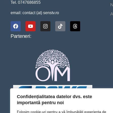
Tel. 0747686855
N
email: contact (at) senstv.ro
A
Parteneri:
Confidențialitatea datelor dvs. este
importantă pentru noi
Folosim cookie-uri pentru a vă îmbunătăți experiența de