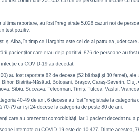
i, au fost confirmate 201.032 cazuri de persoane infectate cu no
 de ultima raportare, au fost înregistrate 5.028 cazuri noi de p
n test pozitiv.
i și Alba, în timp ce Harghita este cel de al patrulea județ care at
ării pacienților care erau deja pozitivi, 876 de persoane au fost 
 infecție cu COVID-19 au decedat.
00) au fost raportate 82 de decese (52 bărbați și 30 femei), ale u
u, Bihor, Bistrița-Năsăud, Botoșani, Brașov, Caraș-Severin, Cluj,
va, Sibiu, Suceava, Teleorman, Timiș, Tulcea, Vaslui, Vrancea, 
ategoria 40-49 de ani, 6 decese au fost înregistrate la categoria
ă 70-79 ani și 24 decese la categoria de peste 80 de ani.
enți care au prezentat comorbidități, iar 1 pacient decedat nu a 
persoane internate cu COVID-19 este de 10.427. Dintre acestea, 78