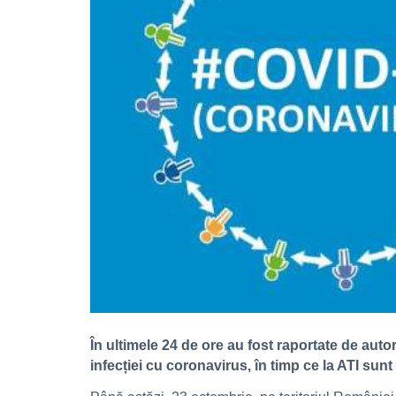
În ultimele 24 de ore au fost raportate de auto
infecției cu coronavirus, în timp ce la ATI su