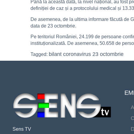
Până la această dată, la nivel național, au fost p
definiției de caz și a protocolului medical și 13.3
De asemenea, de la ultima informare făcută de GCS
data de 23 octombrie.
Pe teritoriul României, 24.199 de persoane confirm
instituționalizată. De asemenea, 50.658 de persoan
bilant coronavirus 23 octombrie
Tagged:
EMI
A
C
D
Sens TV