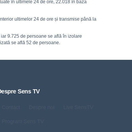
tuate în ultimele 24 de ore, 22.018 în baza
terior ultimelor 24 de ore și transmise până la
 iar 9.725 de persoane se află în izolare
lizată se află 52 de persoane.
Despre Sens TV
Contact
Despre noi
Live SensTV
Program Sens TV