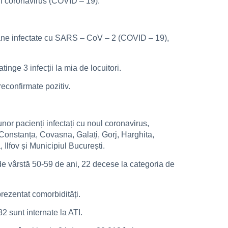
ul coronavirus (COVID – 19).
ersoane infectate cu SARS – CoV – 2 (COVID – 19),
inge 3 infecții la mia de locuitori.
reconfirmate pozitiv.
nor pacienți infectați cu noul coronavirus,
 Constanța, Covasna, Galați, Gorj, Harghita,
Ilfov și Municipiul București.
 de vârstă 50-59 de ani, 22 decese la categoria de
prezentat comorbidități.
2 sunt internate la ATI.