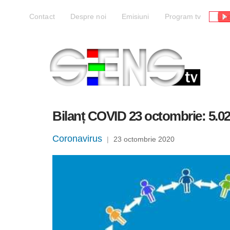
Liv
Contact
Despre noi
Emisiuni
Program tv
Bilanț COVID 23 octombrie: 5.02
Coronavirus
|
23 octombrie 2020