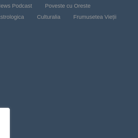
ews Podcast
Poveste cu Oreste
strologica
Culturalia
Frumusetea Vieții