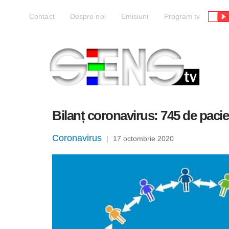
Liv
Contact
Despre noi
Emisiuni
Program tv
Bilanț coronavirus: 745 de pacien
Coronavirus
|
17 octombrie 2020