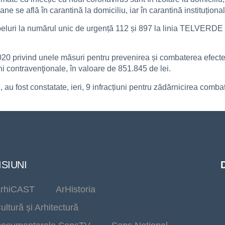
e se află în carantină la domiciliu, iar în carantină instituționa
 apeluri la numărul unic de urgență 112 și 897 la linia TELVERD
2020 privind unele măsuri pentru prevenirea și combaterea efecte
ni contravenţionale, în valoare de 851.845 de lei.
, au fost constatate, ieri, 9 infracțiuni pentru zădărnicirea combat
SIUNI
rhiCAST
ArHistoria
ultură și Arhitectură