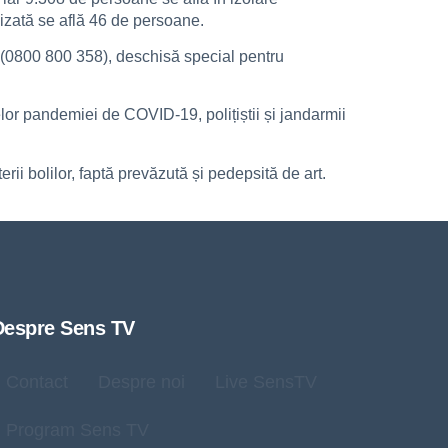
lizată se află 46 de persoane.
E (0800 800 358), deschisă special pentru
lor pandemiei de COVID-19, polițiștii și jandarmii
erii bolilor, faptă prevăzută și pedepsită de art.
Despre Sens TV
Contact
Despre noi
Live SensTV
Program Sens TV