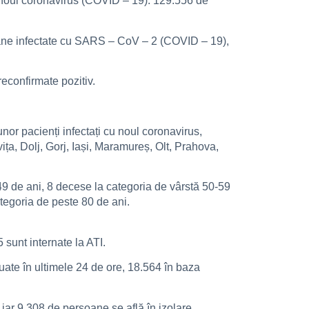
u noul coronavirus (COVID – 19). 129.556 de
ersoane infectate cu SARS – CoV – 2 (COVID – 19),
reconfirmate pozitiv.
nor pacienți infectați cu noul coronavirus,
ța, Dolj, Gorj, Iași, Maramureș, Olt, Prahova,
-49 de ani, 8 decese la categoria de vârstă 50-59
tegoria de peste 80 de ani.
 sunt internate la ATI.
tuate în ultimele 24 de ore, 18.564 în baza
 iar 9.308 de persoane se află în izolare