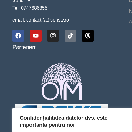
D
Sens TV
Tel. 0747686855
N
email: contact (at) senstv.ro
A
Parteneri:
Confidențialitatea datelor dvs. este
importantă pentru noi