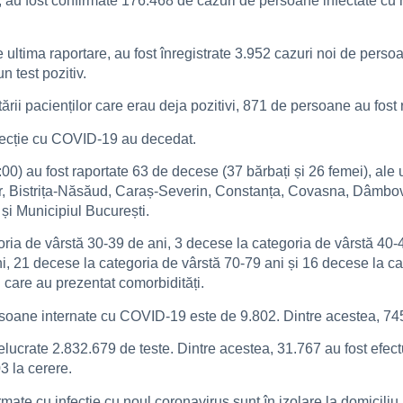
i, au fost confirmate 176.468 de cazuri de persoane infectate c
 de ultima raportare, au fost înregistrate 3.952 cazuri noi de p
n test pozitiv.
ării pacienților care erau deja pozitivi, 871 de persoane au fost 
fecție cu COVID-19 au decedat.
00) au fost raportate 63 de decese (37 bărbați și 26 femei), ale u
hor, Bistrița-Năsăud, Caraș-Severin, Constanța, Covasna, Dâmbovi
 și Municipiul București.
egoria de vârstă 30-39 de ani, 3 decese la categoria de vârstă 40
i, 21 decese la categoria de vârstă 70-79 ani și 16 decese la ca
 care au prezentat comorbidități.
persoane internate cu COVID-19 este de 9.802. Dintre acestea, 745
relucrate 2.832.679 de teste. Dintre acestea, 31.767 au fost efec
03 la cerere.
ate cu infecție cu noul coronavirus sunt în izolare la domiciliu,