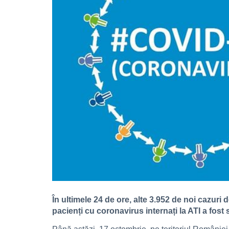
În ultimele 24 de ore, alte 3.952 de noi cazuri
pacienți cu coronavirus internați la ATI a fost s