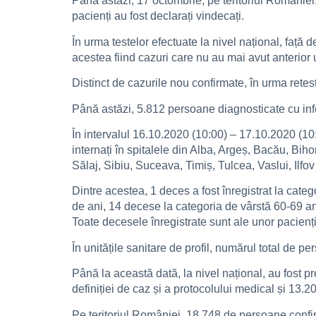
Până astăzi, 17 octombrie, pe teritoriul Românie
pacienți au fost declarați vindecați.
În urma testelor efectuate la nivel național, față
acestea fiind cazuri care nu au mai avut anterior u
Distinct de cazurile nou confirmate, în urma retest
Până astăzi, 5.812 persoane diagnosticate cu in
În intervalul 16.10.2020 (10:00) – 17.10.2020 (10:
internați în spitalele din Alba, Argeș, Bacău, Bi
Sălaj, Sibiu, Suceava, Timiș, Tulcea, Vaslui, Ilfov
Dintre acestea, 1 deces a fost înregistrat la cat
de ani, 14 decese la categoria de vârstă 60-69 an
Toate decesele înregistrate sunt ale unor pacienți
În unitățile sanitare de profil, numărul total de 
Până la această dată, la nivel național, au fost p
definiției de caz și a protocolului medical și 13.2
Pe teritoriul României, 18.748 de persoane confirm