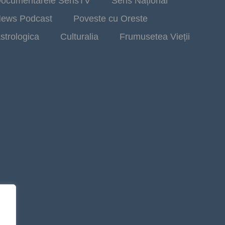
ocumentarele SensTV
Sens Național
ews Podcast
Poveste cu Oreste
strologica
Culturalia
Frumusetea Vieții