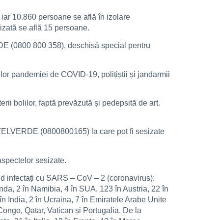
 iar 10.860 persoane se află în izolare
lizată se află 15 persoane.
ERDE (0800 800 358), deschisă special pentru
lor pandemiei de COVID-19, polițiștii și jandarmii
erii bolilor, faptă prevăzută și pedepsită de art.
ie TELVERDE (0800800165) la care pot fi sesizate
 aspectelor sesizate.
iind infectați cu SARS – CoV – 2 (coronavirus):
nda, 2 în Namibia, 4 în SUA, 123 în Austria, 22 în
2 în India, 2 în Ucraina, 7 în Emiratele Arabe Unite
Congo, Qatar, Vatican și Portugalia. De la