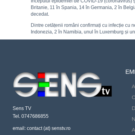
începutul epidemiei de COVID-19 (coronavirus) și 
Britanie, 11 în Spania, 14 în Germania, 2 în Belgi
decedat.
Dintre cetățenii români confirmați cu infecție cu 
Indonezia, 2 în Namibia, unul în Luxemburg și unu
EMI
A
C
D
Sens TV
Tel. 0747686855
N
email: contact (at) senstv.ro
A