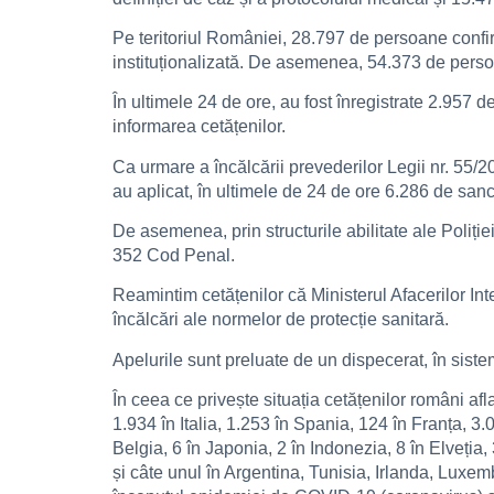
Pe teritoriul României, 28.797 de persoane confirm
instituționalizată. De asemenea, 54.373 de persoan
În ultimele 24 de ore, au fost înregistrate 2.957
informarea cetățenilor.
Ca urmare a încălcării prevederilor Legii nr. 55/
au aplicat, în ultimele de 24 de ore 6.286 de sanc
De asemenea, prin structurile abilitate ale Poliției
352 Cod Penal.
Reamintim cetățenilor că Ministerul Afacerilor I
încălcări ale normelor de protecție sanitară.
Apelurile sunt preluate de un dispecerat, în sistem 
În ceea ce privește situația cetățenilor români afl
1.934 în Italia, 1.253 în Spania, 124 în Franța, 3
Belgia, 6 în Japonia, 2 în Indonezia, 8 în Elveția, 
și câte unul în Argentina, Tunisia, Irlanda, Luxe