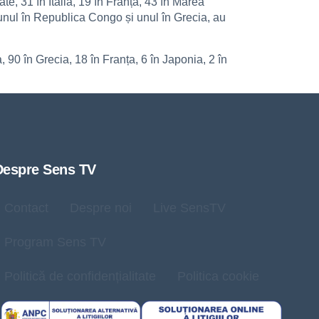
e, 31 în Italia, 19 în Franța, 43 în Marea
, unul în Republica Congo și unul în Grecia, au
, 90 în Grecia, 18 în Franța, 6 în Japonia, 2 în
Despre Sens TV
Contact
Despre noi
Live SensTV
Program Sens TV
Politică de confidențialitate
Politica cookie