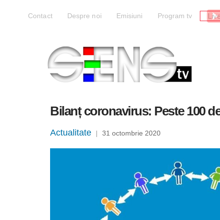
Liv
Contact
Despre noi
Emisiuni
Program tv
Bilanț coronavirus: Peste 100 de
Actualitate
|
31 octombrie 2020