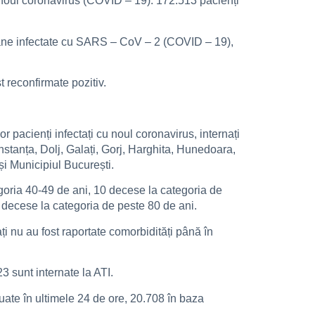
 noul coronavirus (COVID – 19). 172.513 pacienți
ersoane infectate cu SARS – CoV – 2 (COVID – 19),
t reconfirmate pozitiv.
r pacienți infectați cu noul coronavirus, internați
nstanța, Dolj, Galați, Gorj, Harghita, Hunedoara,
și Municipiul București.
tegoria 40-49 de ani, 10 decese la categoria de
 decese la categoria de peste 80 de ani.
ți nu au fost raportate comorbidități până în
3 sunt internate la ATI.
tuate în ultimele 24 de ore, 20.708 în baza