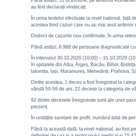
Până astăzi, 31 octombrie, pe teritoriul Românie
au fost declarați vindecați.
În urma testelor efectuate la nivel național, față
acestea fiind cazuri care nu au mai avut anterior u
Distinct de cazurile nou confirmate, în urma retest
Până astăzi, 6.968 de persoane diagnosticate cu
În intervalul 30.10.2020 (10:00) – 31.10.2020 (10:
în spitalele din Alba, Argeș, Bacău, Bihor, Bistr
Ialomița, Iași, Maramureș, Mehedinți, Prahova, Să
Dintre acestea, 1 deces a fost înregistrat la cate
vârstă 50-59 de ani, 22 decese la categoria de vâ
92 dintre decesele înregistrate sunt ale unor paci
prezent.
În unitățile sanitare de profil, numărul total de 
Până la această dată, la nivel național, au fost p
definiției de caz și a protocolului medical și 15.4