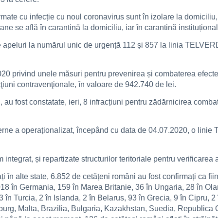
ate cu infecție cu noul coronavirus sunt în izolare la domiciliu,
e se află în carantină la domiciliu, iar în carantină instituționa
 de apeluri la numărul unic de urgență 112 și 857 la linia TELV
2020 privind unele măsuri pentru prevenirea și combaterea efecte
ţiuni contravenţionale, în valoare de 942.740 de lei.
, au fost constatate, ieri, 8 infracțiuni pentru zădărnicirea combat
nterne a operaționalizat, începând cu data de 04.07.2020, o lin
integrat, și repartizate structurilor teritoriale pentru verificarea
ați în alte state, 6.852 de cetățeni români au fost confirmați ca f
.018 în Germania, 159 în Marea Britanie, 36 în Ungaria, 28 în Ola
3 în Turcia, 2 în Islanda, 2 în Belarus, 93 în Grecia, 9 în Cipru, 
mburg, Malta, Brazilia, Bulgaria, Kazakhstan, Suedia, Republica 