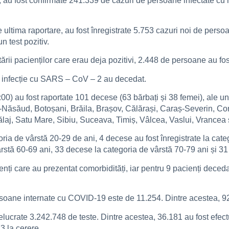
i, au fost confirmate 241.339 de cazuri de persoane infectate cu
 de ultima raportare, au fost înregistrate 5.753 cazuri noi de p
n test pozitiv.
ării pacienților care erau deja pozitivi, 2.448 de persoane au fos
 infecție cu SARS – CoV – 2 au decedat.
00) au fost raportate 101 decese (63 bărbați și 38 femei), ale uno
ița-Năsăud, Botoșani, Brăila, Brașov, Călărași, Caraș-Severin, Co
laj, Satu Mare, Sibiu, Suceava, Timiș, Vâlcea, Vaslui, Vrancea 
goria de vârstă 20-29 de ani, 4 decese au fost înregistrate la ca
rstă 60-69 ani, 33 decese la categoria de vârstă 70-79 ani și 31
enți care au prezentat comorbidități, iar pentru 9 pacienți deceda
persoane internate cu COVID-19 este de 11.254. Dintre acestea, 92
relucrate 3.242.748 de teste. Dintre acestea, 36.181 au fost efec
73 la cerere.