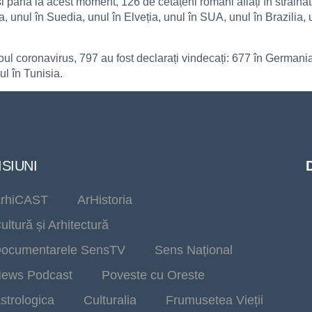
până la acest moment, 126 de cetățeni români aflați în străinătat
a, unul în Suedia, unul în Elveția, unul în SUA, unul în Brazilia
noul coronavirus, 797 au fost declarați vindecați: 677 în Germania
l în Tunisia.
SIUNI
rhiCAST
ArHistoria
ultură și Arhitectură
ocumentarele SensTV
Sens Național
ews Podcast
Poveste cu Oreste
strologica
Culturalia
Frumusetea Vieții