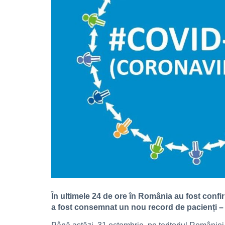
În ultimele 24 de ore în România au fost confir
a fost consemnat un nou record de pacienți –