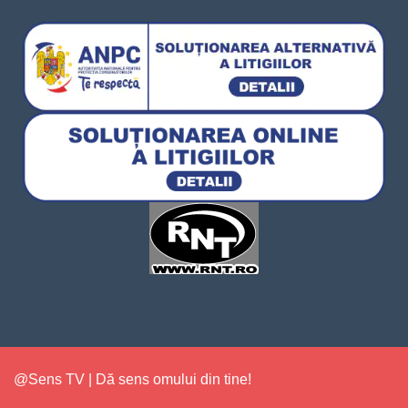
@Sens TV | Dă sens omului din tine!