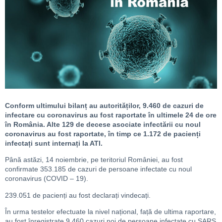
Conform ultimului bilanț au autorităților, 9.460 de cazuri de
infectare cu coronavirus au fost raportate în ultimele 24 de ore
în România. Alte 129 de decese asociate infectării cu noul
coronavirus au fost raportate, în timp ce 1.172 de pacienți
infectați sunt internați la ATI.
Până astăzi, 14 noiembrie, pe teritoriul României, au fost
confirmate 353.185 de cazuri de persoane infectate cu noul
coronavirus (COVID – 19).
239.051 de pacienți au fost declarați vindecați.
În urma testelor efectuate la nivel național, față de ultima raportare,
au fost înregistrate 9.460 cazuri noi de persoane infectate cu SARS