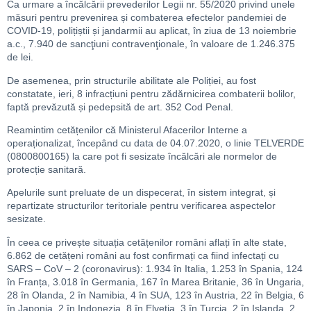
Ca urmare a încălcării prevederilor Legii nr. 55/2020 privind unele
măsuri pentru prevenirea și combaterea efectelor pandemiei de
COVID-19, polițiștii și jandarmii au aplicat, în ziua de 13 noiembrie
a.c., 7.940 de sancţiuni contravenţionale, în valoare de 1.246.375
de lei.
De asemenea, prin structurile abilitate ale Poliției, au fost
constatate, ieri, 8 infracțiuni pentru zădărnicirea combaterii bolilor,
faptă prevăzută și pedepsită de art. 352 Cod Penal.
Reamintim cetățenilor că Ministerul Afacerilor Interne a
operaționalizat, începând cu data de 04.07.2020, o linie TELVERDE
(0800800165) la care pot fi sesizate încălcări ale normelor de
protecție sanitară.
Apelurile sunt preluate de un dispecerat, în sistem integrat, și
repartizate structurilor teritoriale pentru verificarea aspectelor
sesizate.
În ceea ce privește situația cetățenilor români aflați în alte state,
6.862 de cetățeni români au fost confirmați ca fiind infectați cu
SARS – CoV – 2 (coronavirus): 1.934 în Italia, 1.253 în Spania, 124
în Franța, 3.018 în Germania, 167 în Marea Britanie, 36 în Ungaria,
28 în Olanda, 2 în Namibia, 4 în SUA, 123 în Austria, 22 în Belgia, 6
în Japonia, 2 în Indonezia, 8 în Elveția, 3 în Turcia, 2 în Islanda, 2