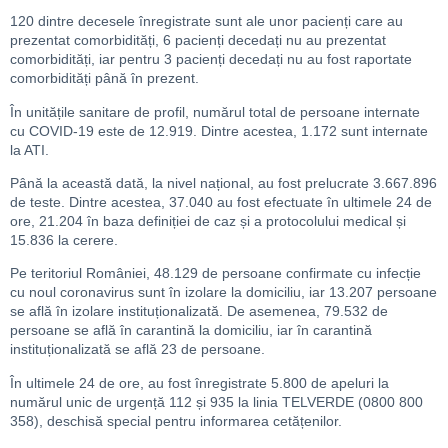
120 dintre decesele înregistrate sunt ale unor pacienți care au
prezentat comorbidități, 6 pacienți decedați nu au prezentat
comorbidități, iar pentru 3 pacienți decedați nu au fost raportate
comorbidități până în prezent.
În unitățile sanitare de profil, numărul total de persoane internate
cu COVID-19 este de 12.919. Dintre acestea, 1.172 sunt internate
la ATI.
Până la această dată, la nivel național, au fost prelucrate 3.667.896
de teste. Dintre acestea, 37.040 au fost efectuate în ultimele 24 de
ore, 21.204 în baza definiției de caz și a protocolului medical și
15.836 la cerere.
Pe teritoriul României, 48.129 de persoane confirmate cu infecție
cu noul coronavirus sunt în izolare la domiciliu, iar 13.207 persoane
se află în izolare instituționalizată. De asemenea, 79.532 de
persoane se află în carantină la domiciliu, iar în carantină
instituționalizată se află 23 de persoane.
În ultimele 24 de ore, au fost înregistrate 5.800 de apeluri la
numărul unic de urgență 112 și 935 la linia TELVERDE (0800 800
358), deschisă special pentru informarea cetățenilor.