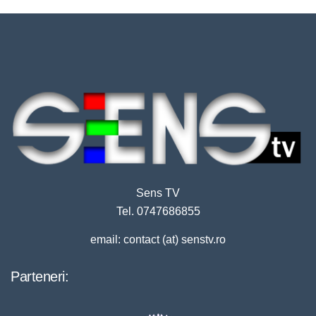
Sens TV
Tel. 0747686855
email: contact (at) senstv.ro
Parteneri: