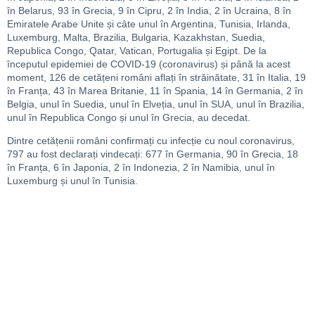
în Belarus, 93 în Grecia, 9 în Cipru, 2 în India, 2 în Ucraina, 8 în
Emiratele Arabe Unite și câte unul în Argentina, Tunisia, Irlanda,
Luxemburg, Malta, Brazilia, Bulgaria, Kazakhstan, Suedia,
Republica Congo, Qatar, Vatican, Portugalia și Egipt. De la
începutul epidemiei de COVID-19 (coronavirus) și până la acest
moment, 126 de cetățeni români aflați în străinătate, 31 în Italia, 19
în Franța, 43 în Marea Britanie, 11 în Spania, 14 în Germania, 2 în
Belgia, unul în Suedia, unul în Elveția, unul în SUA, unul în Brazilia,
unul în Republica Congo și unul în Grecia, au decedat.
Dintre cetățenii români confirmați cu infecție cu noul coronavirus,
797 au fost declarați vindecați: 677 în Germania, 90 în Grecia, 18
în Franța, 6 în Japonia, 2 în Indonezia, 2 în Namibia, unul în
Luxemburg și unul în Tunisia.