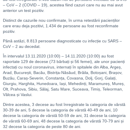
– CoV – 2 (COVID – 19), acestea fiind cazuri care nu au mai avut
anterior un test pozitiv.
Distinct de cazurile nou confirmate, în urma retestării pacienților
care erau deja pozitivi, 1.434 de persoane au fost reconfirmate
pozitiv.
Până astăzi, 8.813 persoane diagnosticate cu infecție cu SARS –
CoV – 2 au decedat.
În intervalul 13.11.2020 (10:00) – 14.11.2020 (10:00) au fost
raportate 129 de decese (73 bărbați și 56 femei), ale unor pacienți
infectați cu noul coronavirus, internați în spitalele din Alba, Argeș,
Arad, București, Bacău, Bistrița-Năsăud, Brăila, Botoșani, Brașov,
Buzău, Caraș-Severin, Constanța, Covasna, Dolj, Gorj, Galați,
Giurgiu, Harghita, Hunedoara, Iași, Mehedinți, Maramureș, Mureș,
Olt, Prahova, Sibiu, Sălaj, Satu Mare, Suceava, Timiș, Teleorman,
Vâlcea și Vaslui.
Dintre acestea, 3 decese au fost înregistrate la categoria de vârstă
30-39 de ani, 5 decese la categoria de vârstă 40-49 de ani, 10
decese la categoria de vârstă 50-59 de ani, 31 decese la categoria
de vârstă 60-69 ani, 48 decese la categoria de vârstă 70-79 ani și
32 decese la categoria de peste 80 de ani.