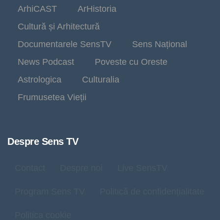
ArhiCAST
ArHistoria
Cultură și Arhitectură
Documentarele SensTV
Sens Național
News Podcast
Poveste cu Oreste
Astrologica
Culturalia
Frumusetea Vieții
Despre Sens TV
Contact
Despre noi
Live SensTV
Program Sens TV
Politică de confidențialitate
Politica cookie