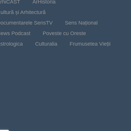
rhiCAST
ArHistoria
ultură și Arhitectură
ocumentarele SensTV
Sens Național
ews Podcast
Poveste cu Oreste
strologica
Culturalia
Frumusetea Vieții