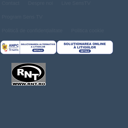
Contact
Despre noi
Live SensTV
Program Sens TV
Politică de confidențialitate
Politica cookie