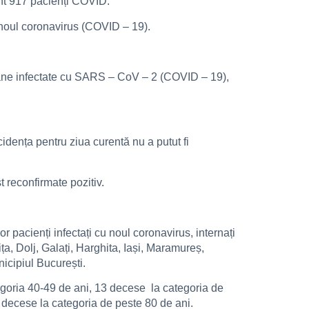
unt 917 pacienți COVID.
 noul coronavirus (COVID – 19).
ersoane infectate cu SARS – CoV – 2 (COVID – 19),
cidența pentru ziua curentă nu a putut fi
t reconfirmate pozitiv.
r pacienți infectați cu noul coronavirus, internați
a, Dolj, Galați, Harghita, Iași, Maramureș,
icipiul București.
tegoria 40-49 de ani, 13 decese la categoria de
 decese la categoria de peste 80 de ani.