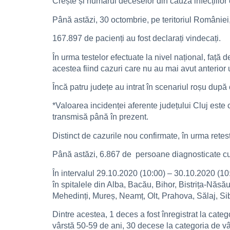
Crește și numărul deceselor din cauza infecțiilor
Până astăzi, 30 octombrie, pe teritoriul Românie
167.897 de pacienți au fost declarați vindecați.
În urma testelor efectuate la nivel național, față
acestea fiind cazuri care nu au mai avut anterior u
Încă patru județe au intrat în scenariul roșu după 
*Valoarea incidenței aferente județului Cluj este 
transmisă până în prezent.
Distinct de cazurile nou confirmate, în urma retest
Până astăzi, 6.867 de persoane diagnosticate c
În intervalul 29.10.2020 (10:00) – 30.10.2020 (10:
în spitalele din Alba, Bacău, Bihor, Bistrița-Năs
Mehedinți, Mureș, Neamț, Olt, Prahova, Sălaj, Sib
Dintre acestea, 1 deces a fost înregistrat la cate
vârstă 50-59 de ani, 30 decese la categoria de vâ