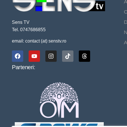
A
C
D
Sens TV
Tel. 0747686855
N
email: contact (at) senstv.ro
A
Parteneri: