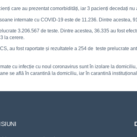
ienți care au prezentat comorbidități, iar 3 pacienți decedați nu 
persoane internate cu COVID-19 este de 11.236. Dintre acestea, 91
relucrate 3.206.567 de teste. Dintre acestea, 36.335 au fost efec
93 la cerere.
, au fost raportate și rezultatele a 254 de teste prelucrate ant
ate cu infecție cu noul coronavirus sunt în izolare la domiciliu,
e se află în carantină la domiciliu, iar în carantină instituționa
SIUNI