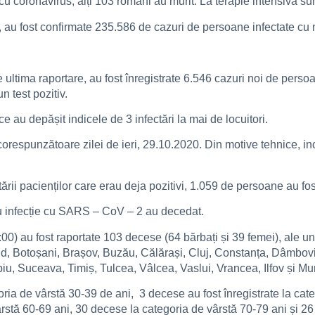
 cu coronavirus, alți 103 români au murit. La terapie intensivă s
i, au fost confirmate 235.586 de cazuri de persoane infectate cu
 de ultima raportare, au fost înregistrate 6.546 cazuri noi de p
n test pozitiv.
ce au depășit indicele de 3 infectări la mai de locuitori.
corespunzătoare zilei de ieri, 29.10.2020. Din motive tehnice, in
ării pacienților care erau deja pozitivi, 1.059 de persoane au fos
u infecție cu SARS – CoV – 2 au decedat.
00) au fost raportate 103 decese (64 bărbați și 39 femei), ale uno
ăud, Botoșani, Brașov, Buzău, Călărași, Cluj, Constanța, Dâmboviț
iu, Suceava, Timiș, Tulcea, Vâlcea, Vaslui, Vrancea, Ilfov și Mun
goria de vârstă 30-39 de ani, 3 decese au fost înregistrate la ca
rstă 60-69 ani, 30 decese la categoria de vârstă 70-79 ani și 26