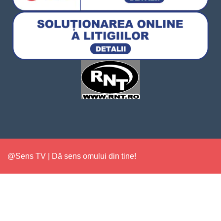
@Sens TV | Dă sens omului din tine!