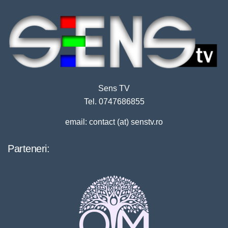
Sens TV
Tel. 0747686855
email: contact (at) senstv.ro
Parteneri: