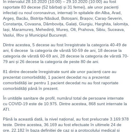
În intervalul 28.10.2020 (10:00) – 29.10.2020 (10:00) au fost
raportate 83 decese (52 bărbați și 31 femei), ale unor pacienți
infectați cu noul coronavirus, internați în spitalele din Alba, Arad,
Argeș, Bacău, Bistrița-Năsăud, Botoșani, Brașov, Caraș-Severin,
Constanța, Covasna, Dâmbovița, Galați, Giurgiu, Harghita, Ialomița,
Iași, Maramureș, Mehedinți, Mureș, Olt, Prahova, Sibiu, Suceava,
Vaslui, Ilfov și Municipiul București.
Dintre acestea, 5 decese au fost înregistrate la categoria 40-49 de
ani, 6 decese la categoria de vârstă 50-59 de ani, 18 decese la
categoria de vârstă 60-69 ani, 28 decese la categoria de vârstă 70-
79 ani și 26 decese la categoria de peste 80 de ani.
81 dintre decesele înregistrate sunt ale unor pacienți care au
prezentat comorbidități, 1 pacient decedat nu a prezentat
comorbidități iar pentru 1 pacient decedat nu au fost raportate
comorbidități până în prezent.
În unitățile sanitare de profil, numărul total de persoane internate
cu COVID-19 este de 10.975. Dintre acestea, 868 sunt internate la
ATI.
Până la această dată, la nivel național, au fost prelucrate 3.169.978
teste. Dintre acestea, 36.169 au fost efectuate în ultimele 24 de
ore, 22.182 în baza definiției de caz și a protocolului medical și