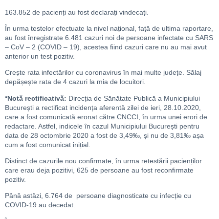
163.852 de pacienți au fost declarați vindecați.
În urma testelor efectuate la nivel național, față de ultima raportare,
au fost înregistrate 6.481 cazuri noi de persoane infectate cu SARS
– CoV – 2 (COVID – 19), acestea fiind cazuri care nu au mai avut
anterior un test pozitiv.
Crește rata infectărilor cu coronavirus în mai multe județe. Sălaj
depășește rata de 4 cazuri la mia de locuitori.
*Notă rectificativă:
Direcția de Sănătate Publică a Municipiului
București a rectificat incidența aferentă zilei de ieri, 28.10.2020,
care a fost comunicată eronat către CNCCI, în urma unei erori de
redactare. Astfel, indicele în cazul Municipiului București pentru
data de 28 octombrie 2020 a fost de 3,49‰, și nu de 3,81‰ așa
cum a fost comunicat inițial.
Distinct de cazurile nou confirmate, în urma retestării pacienților
care erau deja pozitivi, 625 de persoane au fost reconfirmate
pozitiv.
Până astăzi, 6.764 de persoane diagnosticate cu infecție cu
COVID-19 au decedat.