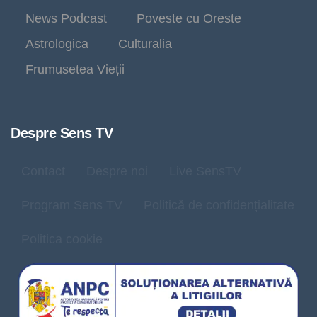
News Podcast
Poveste cu Oreste
Astrologica
Culturalia
Frumusetea Vieții
Despre Sens TV
Contact
Despre noi
Live SensTV
Program Sens TV
Politică de confidențialitate
Politica cookie