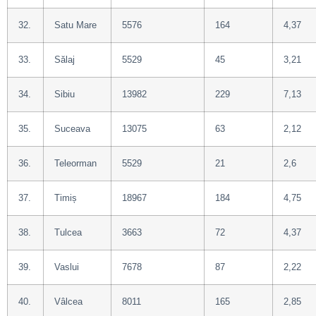
32.
Satu Mare
5576
164
4,37
33.
Sălaj
5529
45
3,21
34.
Sibiu
13982
229
7,13
35.
Suceava
13075
63
2,12
36.
Teleorman
5529
21
2,6
37.
Timiș
18967
184
4,75
38.
Tulcea
3663
72
4,37
39.
Vaslui
7678
87
2,22
40.
Vâlcea
8011
165
2,85