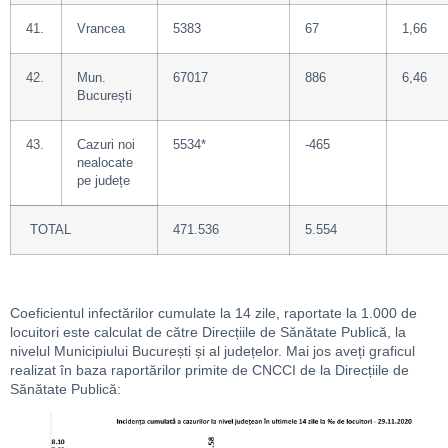
41.
Vrancea
5383
67
1,66
42.
Mun.
67017
886
6,46
București
43.
Cazuri noi
5534*
-465
nealocate
pe județe
TOTAL
471.536
5.554
Coeficientul infectărilor cumulate la 14 zile, raportate la 1.000 de
locuitori este calculat de către Direcțiile de Sănătate Publică, la
nivelul Municipiului București și al județelor. Mai jos aveți graficul
realizat în baza raportărilor primite de CNCCI de la Direcțiile de
Sănătate Publică: