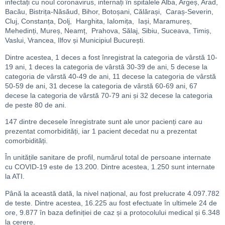
infectați cu noul coronavirus, internați în spitalele Alba, Argeș, Arad,
Bacău, Bistrița-Năsăud, Bihor, Botoșani, Călărași, Caraș-Severin,
Cluj, Constanța, Dolj, Harghita, Ialomița, Iași, Maramureș,
Mehedinți, Mureș, Neamț, Prahova, Sălaj, Sibiu, Suceava, Timiș,
Vaslui, Vrancea, Ilfov și Municipiul București.
Dintre acestea, 1 deces a fost înregistrat la categoria de vârstă 10-
19 ani, 1 deces la categoria de vârstă 30-39 de ani, 5 decese la
categoria de vârstă 40-49 de ani, 11 decese la categoria de vârstă
50-59 de ani, 31 decese la categoria de vârstă 60-69 ani, 67
decese la categoria de vârstă 70-79 ani și 32 decese la categoria
de peste 80 de ani.
147 dintre decesele înregistrate sunt ale unor pacienți care au
prezentat comorbidități, iar 1 pacient decedat nu a prezentat
comorbidități.
În unitățile sanitare de profil, numărul total de persoane internate
cu COVID-19 este de 13.200. Dintre acestea, 1.250 sunt internate
la ATI.
Până la această dată, la nivel național, au fost prelucrate 4.097.782
de teste. Dintre acestea, 16.225 au fost efectuate în ultimele 24 de
ore, 9.877 în baza definiției de caz și a protocolului medical și 6.348
la cerere.