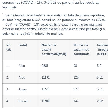
coronavirus (COVID – 19). 348.852 de pacienți au fost declarați
vindecați.
În urma testelor efectuate la nivel național, față de ultima raportare,
au fost înregistrate 5.554 cazuri noi de persoane infectate cu SARS
– CoV – 2 (COVID – 19), acestea fiind cazuri care nu au mai avut
anterior un test pozitiv. Distribuția pe județe a cazurilor per total și a
celor noi o regăsiți în tabelul de mai jos:
Nr.
Județ
Număr de
Număr de
Inciden
crt.
cazuri
cazuri nou
înregis
confirmate(total)
confirmate
la 14 zi
1.
Alba
9881
98
5,2
2.
Arad
11191
125
5,51
3.
Argeș
13565
277
5,01
4.
Bacău
12948
147
2,82