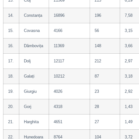
13.
Cluj
21569
213
6,29
14.
Constanța
16896
196
7,58
15.
Covasna
4166
56
3,15
16.
Dâmbovița
11369
148
3,66
17.
Dolj
12117
212
2,97
18.
Galați
10212
87
3,18
19.
Giurgiu
4026
23
2,92
20.
Gorj
4318
28
1,43
21.
Harghita
4651
27
1,49
22.
Hunedoara
8764
104
3,72