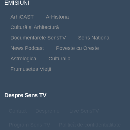
EMISIUNI
ArhiCAST
ArHistoria
Cultură și Arhitectură
Documentarele SensTV
Sens Național
News Podcast
Poveste cu Oreste
Astrologica
Culturalia
Frumusetea Vieții
Despre Sens TV
Contact
Despre noi
Live SensTV
Program Sens TV
Politică de confidențialitate