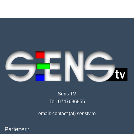
Sens TV
Tel. 0747686855
email: contact (at) senstv.ro
Parteneri: