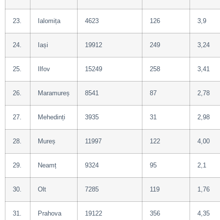
23.
Ialomița
4623
126
3,9
24.
Iași
19912
249
3,24
25.
Ilfov
15249
258
3,41
26.
Maramureș
8541
87
2,78
27.
Mehedinți
3935
31
2,98
28.
Mureș
11997
122
4,00
29.
Neamț
9324
95
2,1
30.
Olt
7285
119
1,76
31.
Prahova
19122
356
4,35