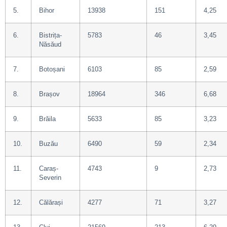
5.
Bihor
13938
151
4,25
6.
Bistrița-
5783
46
3,45
Năsăud
7.
Botoșani
6103
85
2,59
8.
Brașov
18964
346
6,68
9.
Brăila
5633
85
3,23
10.
Buzău
6490
59
2,34
11.
Caraș-
4743
9
2,73
Severin
12.
Călărași
4277
71
3,27