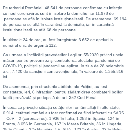
Pe teritoriul României, 48.541 de persoane confirmate cu infecție
cu noul coronavirus sunt în izolare la domiciliu, iar 11.978 de
persoane se află în izolare instituționalizată. De asemenea, 69.194
de persoane se află în carantină la domiciliu, iar în carantină
instituționalizată se află 68 de persoane.
În ultimele 24 de ore, au fost înregistrate 3.652 de apeluri la
numărul unic de urgență 112.
Ca urmare a încălcării prevederilor Legii nr. 55/2020 privind unele
măsuri pentru prevenirea și combaterea efectelor pandemiei de
COVID-19, polițiștii și jandarmii au aplicat, în ziua de 28 noiembrie
a.c., 7.420 de sancţiuni contravenţionale, în valoare de 1.355.816
lei.
De asemenea, prin structurile abilitate ale Poliției, au fost
constatate, ieri, 6 infracțiuni pentru zădărnicirea combaterii bolilor,
faptă prevăzută și pedepsită de art. 352 Cod Penal.
În ceea ce privește situația cetățenilor români aflați în alte state,
6.914 cetățeni români au fost confirmați ca fiind infectați cu SARS
– CoV – 2 (coronavirus): 1.936 în Italia, 1.253 în Spania, 124 în
Franța, 3.056 în Germania, 167 în Marea Britanie, 36 în Ungaria,
28 în Olanda, 2 în Namibia, 4 în SUA, 123 în Austria, 22 în Belgia,