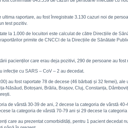
au fost confirmate 643.559 de cazuri de persoane infectate cu n
 de ultima raportare, au fost înregistrate 3.130 cazuri noi de p
n test pozitiv.
rtate la 1.000 de locuitori este calculat de către Direcțiile de Săn
za raportărilor primite de CNCCI de la Direcțiile de Sănătate Publi
ării pacienților care erau deja pozitivi, 290 de persoane au fost 
cu infecție cu SARS – CoV – 2 au decedat.
00) au fost raportate 78 de decese (46 bărbați și 32 femei), ale u
trița-Năsăud, Botoșani, Brăila, Brașov, Cluj, Constanța, Dâmboviț
rești.
goria de vârstă 30-39 de ani, 2 decese la categoria de vârstă 40-
cese la categoria de vârstă 70-79 ani și 29 decese la categoria
enți care au prezentat comorbidități, pentru 1 pacient decedat nu 
ți până în prezent.