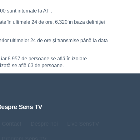
00 sunt internate la ATI.
te în ultimele 24 de ore, 6.320 în baza definiției
rior ultimelor 24 de ore și transmise până la data
 iar 8.957 de persoane se află în izolare
lizată se află 63 de persoane.
Despre Sens TV
Contact
Despre noi
Live SensTV
Program Sens TV