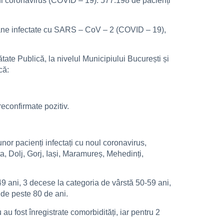
oul coronavirus (COVID – 19). 577.198 de pacienți
ersoane infectate cu SARS – CoV – 2 (COVID – 19),
ătate Publică, la nivelul Municipiului București și
că:
reconfirmate pozitiv.
nor pacienți infectați cu noul coronavirus,
a, Dolj, Gorj, Iași, Maramureș, Mehedinți,
49 ani, 3 decese la categoria de vârstă 50-59 ani,
 de peste 80 de ani.
au fost înregistrate comorbidități, iar pentru 2