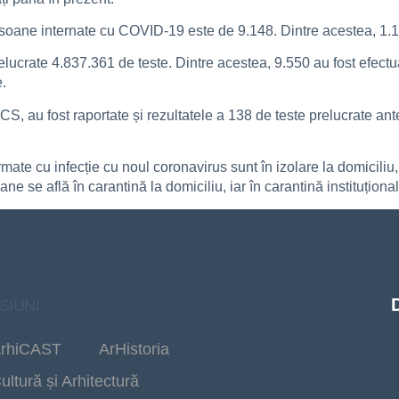
persoane internate cu COVID-19 este de 9.148. Dintre acestea, 1.1
elucrate 4.837.361 de teste. Dintre acestea, 9.550 au fost efectua
e.
, au fost raportate și rezultatele a 138 de teste prelucrate ante
ate cu infecție cu noul coronavirus sunt în izolare la domiciliu,
e se află în carantină la domiciliu, iar în carantină instituționa
SIUNI
rhiCAST
ArHistoria
ultură și Arhitectură