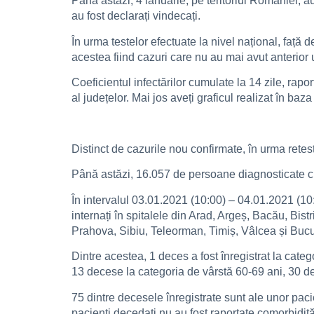
Până astăzi, 4 ianuarie, pe teritoriul României, 
au fost declarați vindecați.
În urma testelor efectuate la nivel național, față
acestea fiind cazuri care nu au mai avut anterior u
Coeficientul infectărilor cumulate la 14 zile, rapo
al județelor. Mai jos aveți graficul realizat în ba
Distinct de cazurile nou confirmate, în urma retest
Până astăzi, 16.057 de persoane diagnosticate 
În intervalul 03.01.2021 (10:00) – 04.01.2021 (10:
internați în spitalele din Arad, Argeș, Bacău, Bis
Prahova, Sibiu, Teleorman, Timiș, Vâlcea și Bucu
Dintre acestea, 1 deces a fost înregistrat la cate
13 decese la categoria de vârstă 60-69 ani, 30 de
75 dintre decesele înregistrate sunt ale unor paci
pacienți decedați nu au fost raportate comorbidită