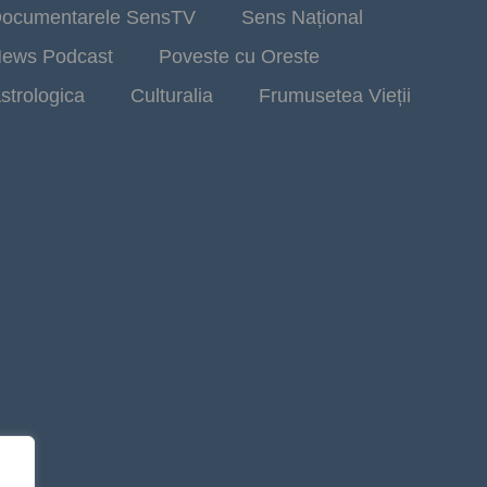
ocumentarele SensTV
Sens Național
ews Podcast
Poveste cu Oreste
strologica
Culturalia
Frumusetea Vieții