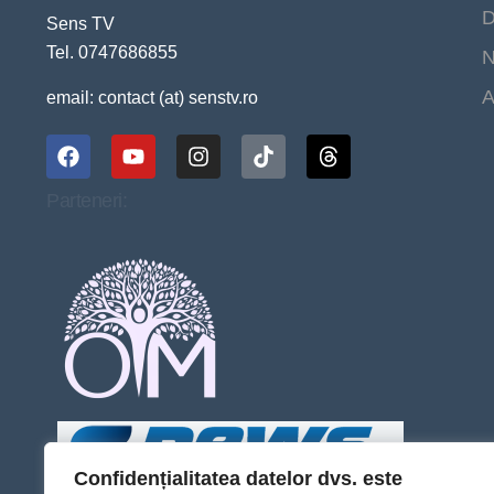
D
Sens TV
Tel. 0747686855
N
A
email: contact (at) senstv.ro
Parteneri:
Confidențialitatea datelor dvs. este