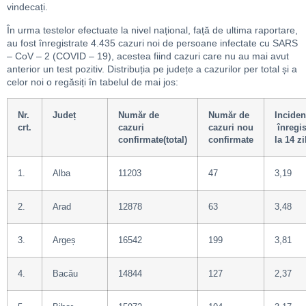
vindecați.
În urma testelor efectuate la nivel național, față de ultima raportare,
au fost înregistrate 4.435 cazuri noi de persoane infectate cu SARS
– CoV – 2 (COVID – 19), acestea fiind cazuri care nu au mai avut
anterior un test pozitiv. Distribuția pe județe a cazurilor per total și a
celor noi o regăsiți în tabelul de mai jos:
Nr.
Județ
Număr de
Număr de
Inciden
crt.
cazuri
cazuri nou
înregis
confirmate(total)
confirmate
la 14 zi
1.
Alba
11203
47
3,19
2.
Arad
12878
63
3,48
3.
Argeș
16542
199
3,81
4.
Bacău
14844
127
2,37