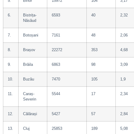
5.
Bihor
15972
104
3,17
6.
Bistrița-
6593
40
2,32
Năsăud
7.
Botoșani
7161
48
2,06
8.
Brașov
22272
353
4,68
9.
Brăila
6863
98
3,09
10.
Buzău
7470
105
1,9
11.
Caraș-
5544
17
2,34
Severin
12.
Călărași
5427
57
2,84
13.
Cluj
25853
189
5,08