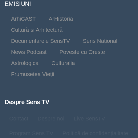
EMISIUNI
ArhiCAST
ArHistoria
Cultură și Arhitectură
Documentarele SensTV
Sens Național
News Podcast
Poveste cu Oreste
Astrologica
Culturalia
Frumusetea Vieții
Despre Sens TV
Contact
Despre noi
Live SensTV
Program Sens TV
Politică de confidențialitate