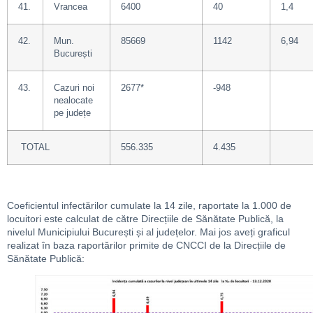
41.
Vrancea
6400
40
1,4
42.
Mun.
85669
1142
6,94
București
43.
Cazuri noi
2677*
-948
nealocate
pe județe
TOTAL
556.335
4.435
Coeficientul infectărilor cumulate la 14 zile, raportate la 1.000 de
locuitori este calculat de către Direcțiile de Sănătate Publică, la
nivelul Municipiului București și al județelor. Mai jos aveți graficul
realizat în baza raportărilor primite de CNCCI de la Direcțiile de
Sănătate Publică: