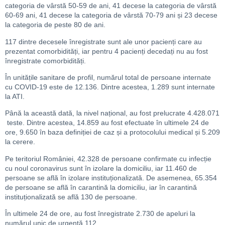
categoria de vârstă 50-59 de ani, 41 decese la categoria de vârstă
60-69 ani, 41 decese la categoria de vârstă 70-79 ani și 23 decese
la categoria de peste 80 de ani.
117 dintre decesele înregistrate sunt ale unor pacienți care au
prezentat comorbidități, iar pentru 4 pacienți decedați nu au fost
înregistrate comorbidități.
În unitățile sanitare de profil, numărul total de persoane internate
cu COVID-19 este de 12.136. Dintre acestea, 1.289 sunt internate
la ATI.
Până la această dată, la nivel național, au fost prelucrate 4.428.071
teste. Dintre acestea, 14.859 au fost efectuate în ultimele 24 de
ore, 9.650 în baza definiției de caz și a protocolului medical și 5.209
la cerere.
Pe teritoriul României, 42.328 de persoane confirmate cu infecție
cu noul coronavirus sunt în izolare la domiciliu, iar 11.460 de
persoane se află în izolare instituționalizată. De asemenea, 65.354
de persoane se află în carantină la domiciliu, iar în carantină
instituționalizată se află 130 de persoane.
În ultimele 24 de ore, au fost înregistrate 2.730 de apeluri la
numărul unic de urgență 112.