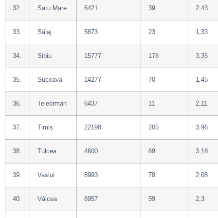
32.
Satu Mare
6421
39
2,43
33.
Sălaj
5873
23
1,33
34.
Sibiu
15777
178
3,35
35.
Suceava
14277
70
1,45
36.
Teleorman
6437
11
2,11
37.
Timiș
22198
205
3,96
38.
Tulcea
4600
69
3,18
39.
Vaslui
8993
78
2,08
40.
Vâlcea
8957
59
2,3