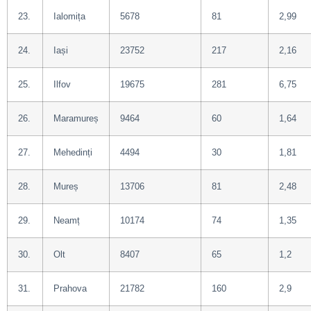
23.
Ialomița
5678
81
2,99
24.
Iași
23752
217
2,16
25.
Ilfov
19675
281
6,75
26.
Maramureș
9464
60
1,64
27.
Mehedinți
4494
30
1,81
28.
Mureș
13706
81
2,48
29.
Neamț
10174
74
1,35
30.
Olt
8407
65
1,2
31.
Prahova
21782
160
2,9