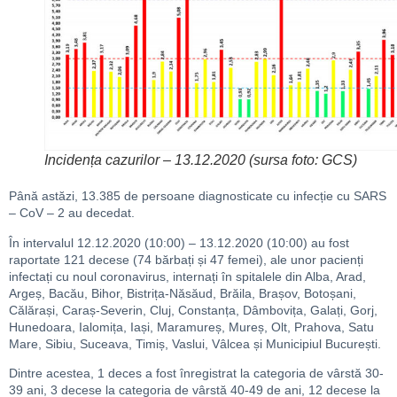
Incidența cazurilor – 13.12.2020 (sursa foto: GCS)
Până astăzi, 13.385 de persoane diagnosticate cu infecție cu SARS
– CoV – 2 au decedat.
În intervalul 12.12.2020 (10:00) – 13.12.2020 (10:00) au fost
raportate 121 decese (74 bărbați și 47 femei), ale unor pacienți
infectați cu noul coronavirus, internați în spitalele din Alba, Arad,
Argeș, Bacău, Bihor, Bistrița-Năsăud, Brăila, Brașov, Botoșani,
Călărași, Caraș-Severin, Cluj, Constanța, Dâmbovița, Galați, Gorj,
Hunedoara, Ialomița, Iași, Maramureș, Mureș, Olt, Prahova, Satu
Mare, Sibiu, Suceava, Timiș, Vaslui, Vâlcea și Municipiul București.
Dintre acestea, 1 deces a fost înregistrat la categoria de vârstă 30-
39 ani, 3 decese la categoria de vârstă 40-49 de ani, 12 decese la