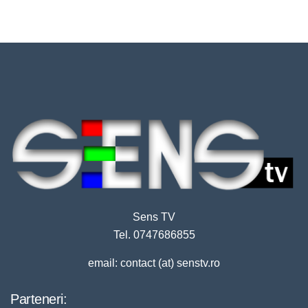
Sens TV
Tel. 0747686855
email: contact (at) senstv.ro
Parteneri: