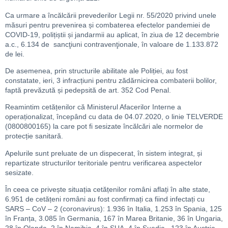
Ca urmare a încălcării prevederilor Legii nr. 55/2020 privind unele
măsuri pentru prevenirea și combaterea efectelor pandemiei de
COVID-19, polițiștii și jandarmii au aplicat, în ziua de 12 decembrie
a.c., 6.134 de sancţiuni contravenţionale, în valoare de 1.133.872
de lei.
De asemenea, prin structurile abilitate ale Poliției, au fost
constatate, ieri, 3 infracțiuni pentru zădărnicirea combaterii bolilor,
faptă prevăzută și pedepsită de art. 352 Cod Penal.
Reamintim cetățenilor că Ministerul Afacerilor Interne a
operaționalizat, începând cu data de 04.07.2020, o linie TELVERDE
(0800800165) la care pot fi sesizate încălcări ale normelor de
protecție sanitară.
Apelurile sunt preluate de un dispecerat, în sistem integrat, și
repartizate structurilor teritoriale pentru verificarea aspectelor
sesizate.
În ceea ce privește situația cetățenilor români aflați în alte state,
6.951 de cetățeni români au fost confirmați ca fiind infectați cu
SARS – CoV – 2 (coronavirus): 1.936 în Italia, 1.253 în Spania, 125
în Franța, 3.085 în Germania, 167 în Marea Britanie, 36 în Ungaria,