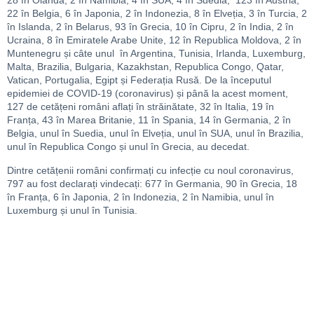
28 în Olanda, 2 în Namibia, 4 în SUA, 4 în Suedia, 123 în Austria,
22 în Belgia, 6 în Japonia, 2 în Indonezia, 8 în Elveția, 3 în Turcia, 2
în Islanda, 2 în Belarus, 93 în Grecia, 10 în Cipru, 2 în India, 2 în
Ucraina, 8 în Emiratele Arabe Unite, 12 în Republica Moldova, 2 în
Muntenegru și câte unul în Argentina, Tunisia, Irlanda, Luxemburg,
Malta, Brazilia, Bulgaria, Kazakhstan, Republica Congo, Qatar,
Vatican, Portugalia, Egipt și Federația Rusă. De la începutul
epidemiei de COVID-19 (coronavirus) și până la acest moment,
127 de cetățeni români aflați în străinătate, 32 în Italia, 19 în
Franța, 43 în Marea Britanie, 11 în Spania, 14 în Germania, 2 în
Belgia, unul în Suedia, unul în Elveția, unul în SUA, unul în Brazilia,
unul în Republica Congo și unul în Grecia, au decedat.
Dintre cetățenii români confirmați cu infecție cu noul coronavirus,
797 au fost declarați vindecați: 677 în Germania, 90 în Grecia, 18
în Franța, 6 în Japonia, 2 în Indonezia, 2 în Namibia, unul în
Luxemburg și unul în Tunisia.