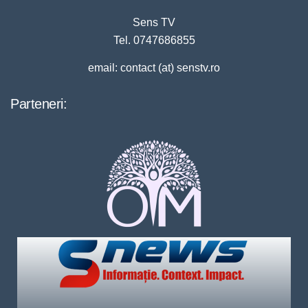
Sens TV
Tel. 0747686855
email: contact (at) senstv.ro
Parteneri: