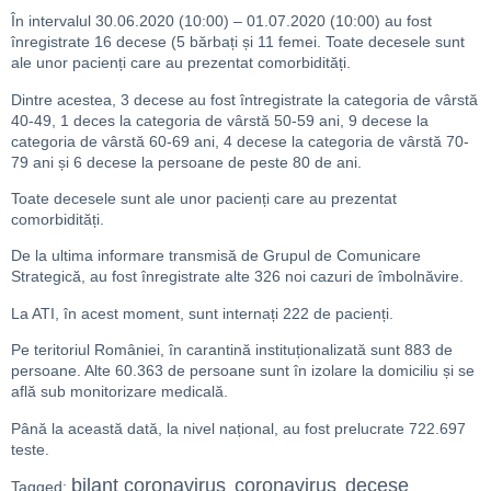
În intervalul 30.06.2020 (10:00) – 01.07.2020 (10:00) au fost
înregistrate 16 decese (5 bărbați și 11 femei. Toate decesele sunt
ale unor pacienți care au prezentat comorbidități.
Dintre acestea, 3 decese au fost întregistrate la categoria de vârstă
40-49, 1 deces la categoria de vârstă 50-59 ani, 9 decese la
categoria de vârstă 60-69 ani, 4 decese la categoria de vârstă 70-
79 ani și 6 decese la persoane de peste 80 de ani.
Toate decesele sunt ale unor pacienți care au prezentat
comorbidități.
De la ultima informare transmisă de Grupul de Comunicare
Strategică, au fost înregistrate alte 326 noi cazuri de îmbolnăvire.
La ATI, în acest moment, sunt internați 222 de pacienți.
Pe teritoriul României, în carantină instituționalizată sunt 883 de
persoane. Alte 60.363 de persoane sunt în izolare la domiciliu și se
află sub monitorizare medicală.
Până la această dată, la nivel național, au fost prelucrate 722.697
teste.
bilant coronavirus
coronavirus
decese
Tagged:
,
,