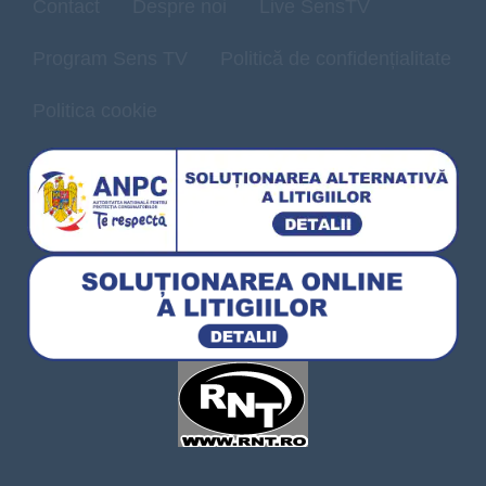
Contact
Despre noi
Live SensTV
Program Sens TV
Politică de confidențialitate
Politica cookie