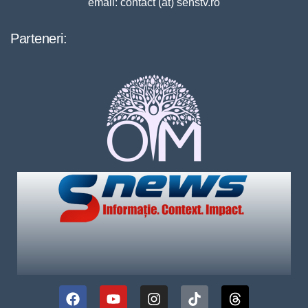
email: contact (at) senstv.ro
Parteneri: