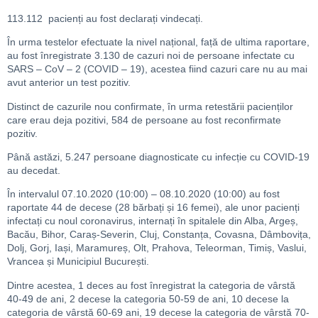
113.112 pacienți au fost declarați vindecați.
În urma testelor efectuate la nivel național, față de ultima raportare,
au fost înregistrate 3.130 de cazuri noi de persoane infectate cu
SARS – CoV – 2 (COVID – 19), acestea fiind cazuri care nu au mai
avut anterior un test pozitiv.
Distinct de cazurile nou confirmate, în urma retestării pacienților
care erau deja pozitivi, 584 de persoane au fost reconfirmate
pozitiv.
Până astăzi, 5.247 persoane diagnosticate cu infecție cu COVID-19
au decedat.
În intervalul 07.10.2020 (10:00) – 08.10.2020 (10:00) au fost
raportate 44 de decese (28 bărbați și 16 femei), ale unor pacienți
infectați cu noul coronavirus, internați în spitalele din Alba, Argeș,
Bacău, Bihor, Caraș-Severin, Cluj, Constanța, Covasna, Dâmbovița,
Dolj, Gorj, Iași, Maramureș, Olt, Prahova, Teleorman, Timiș, Vaslui,
Vrancea și Municipiul București.
Dintre acestea, 1 deces au fost înregistrat la categoria de vârstă
40-49 de ani, 2 decese la categoria 50-59 de ani, 10 decese la
categoria de vârstă 60-69 ani, 19 decese la categoria de vârstă 70-