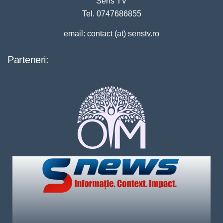
Sens TV
Tel. 0747686855
email: contact (at) senstv.ro
Parteneri: