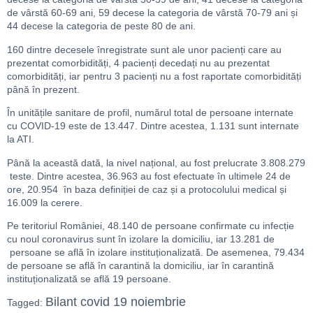
de vârstă 60-69 ani, 59 decese la categoria de vârstă 70-79 ani și
44 decese la categoria de peste 80 de ani.
160 dintre decesele înregistrate sunt ale unor pacienți care au
prezentat comorbidități, 4 pacienți decedați nu au prezentat
comorbidități, iar pentru 3 pacienți nu a fost raportate comorbidități
până în prezent.
În unitățile sanitare de profil, numărul total de persoane internate
cu COVID-19 este de 13.447. Dintre acestea, 1.131 sunt internate
la ATI.
Până la această dată, la nivel național, au fost prelucrate 3.808.279
teste. Dintre acestea, 36.963 au fost efectuate în ultimele 24 de
ore, 20.954 în baza definiției de caz și a protocolului medical și
16.009 la cerere.
Pe teritoriul României, 48.140 de persoane confirmate cu infecție
cu noul coronavirus sunt în izolare la domiciliu, iar 13.281 de
persoane se află în izolare instituționalizată. De asemenea, 79.434
de persoane se află în carantină la domiciliu, iar în carantină
instituționalizată se află 19 persoane.
Bilant covid 19 noiembrie
Tagged: