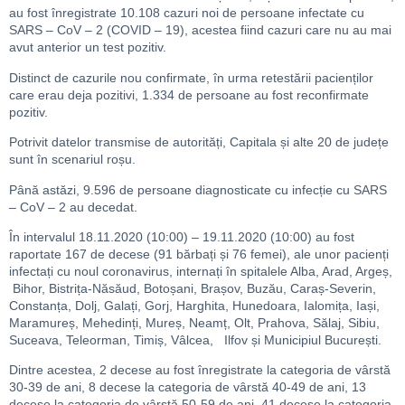
au fost înregistrate 10.108 cazuri noi de persoane infectate cu
SARS – CoV – 2 (COVID – 19), acestea fiind cazuri care nu au mai
avut anterior un test pozitiv.
Distinct de cazurile nou confirmate, în urma retestării pacienților
care erau deja pozitivi, 1.334 de persoane au fost reconfirmate
pozitiv.
Potrivit datelor transmise de autorități, Capitala și alte 20 de județe
sunt în scenariul roșu.
Până astăzi, 9.596 de persoane diagnosticate cu infecție cu SARS
– CoV – 2 au decedat.
În intervalul 18.11.2020 (10:00) – 19.11.2020 (10:00) au fost
raportate 167 de decese (91 bărbați și 76 femei), ale unor pacienți
infectați cu noul coronavirus, internați în spitalele Alba, Arad, Argeș,
Bihor, Bistrița-Năsăud, Botoșani, Brașov, Buzău, Caraș-Severin,
Constanța, Dolj, Galați, Gorj, Harghita, Hunedoara, Ialomița, Iași,
Maramureș, Mehedinți, Mureș, Neamț, Olt, Prahova, Sălaj, Sibiu,
Suceava, Teleorman, Timiș, Vâlcea, Ilfov și Municipiul București.
Dintre acestea, 2 decese au fost înregistrate la categoria de vârstă
30-39 de ani, 8 decese la categoria de vârstă 40-49 de ani, 13
decese la categoria de vârstă 50-59 de ani, 41 decese la categoria