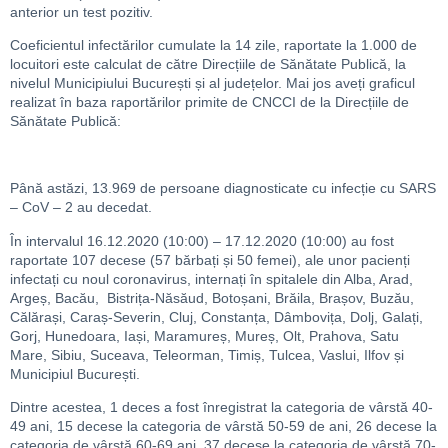
anterior un test pozitiv.
Coeficientul infectărilor cumulate la 14 zile, raportate la 1.000 de
locuitori este calculat de către Direcțiile de Sănătate Publică, la
nivelul Municipiului București și al județelor. Mai jos aveți graficul
realizat în baza raportărilor primite de CNCCI de la Direcțiile de
Sănătate Publică:
Până astăzi, 13.969 de persoane diagnosticate cu infecție cu SARS
– CoV – 2 au decedat.
În intervalul 16.12.2020 (10:00) – 17.12.2020 (10:00) au fost
raportate 107 decese (57 bărbați și 50 femei), ale unor pacienți
infectați cu noul coronavirus, internați în spitalele din Alba, Arad,
Argeș, Bacău, Bistrița-Năsăud, Botoșani, Brăila, Brașov, Buzău,
Călărași, Caraș-Severin, Cluj, Constanța, Dâmbovița, Dolj, Galați,
Gorj, Hunedoara, Iași, Maramureș, Mureș, Olt, Prahova, Satu
Mare, Sibiu, Suceava, Teleorman, Timiș, Tulcea, Vaslui, Ilfov și
Municipiul București.
Dintre acestea, 1 deces a fost înregistrat la categoria de vârstă 40-
49 ani, 15 decese la categoria de vârstă 50-59 de ani, 26 decese la
categoria de vârstă 60-69 ani, 37 decese la categoria de vârstă 70-