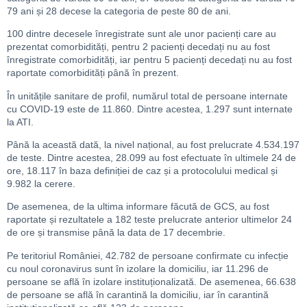
79 ani și 28 decese la categoria de peste 80 de ani.
100 dintre decesele înregistrate sunt ale unor pacienți care au
prezentat comorbidități, pentru 2 pacienți decedați nu au fost
înregistrate comorbidități, iar pentru 5 pacienți decedați nu au fost
raportate comorbidități până în prezent.
În unitățile sanitare de profil, numărul total de persoane internate
cu COVID-19 este de 11.860. Dintre acestea, 1.297 sunt internate
la ATI.
Până la această dată, la nivel național, au fost prelucrate 4.534.197
de teste. Dintre acestea, 28.099 au fost efectuate în ultimele 24 de
ore, 18.117 în baza definiției de caz și a protocolului medical și
9.982 la cerere.
De asemenea, de la ultima informare făcută de GCS, au fost
raportate și rezultatele a 182 teste prelucrate anterior ultimelor 24
de ore și transmise până la data de 17 decembrie.
Pe teritoriul României, 42.782 de persoane confirmate cu infecție
cu noul coronavirus sunt în izolare la domiciliu, iar 11.296 de
persoane se află în izolare instituționalizată. De asemenea, 66.638
de persoane se află în carantină la domiciliu, iar în carantină