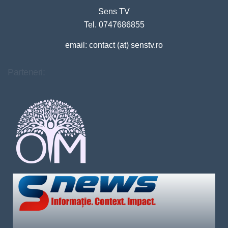
Sens TV
Tel. 0747686855
email: contact (at) senstv.ro
Parteneri: