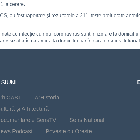
81 la cerere.
, au fost raportate și rezultatele a 211 teste prelucrate anterio
ate cu infecție cu noul coronavirus sunt în izolare la domiciliu,
e se află în carantină la domiciliu, iar în carantină instituționa
SIUNI
rhiCAST
ArHistoria
ultură și Arhitectură
ocumentarele SensTV
Sens Național
ews Podcast
Poveste cu Oreste