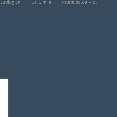
strologica
Culturalia
Frumusetea Vieții