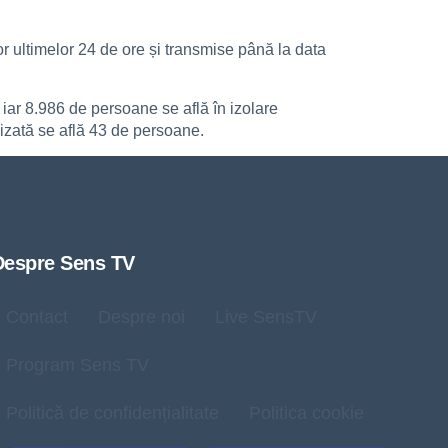
r ultimelor 24 de ore și transmise până la data
 iar 8.986 de persoane se află în izolare
lizată se află 43 de persoane.
Despre Sens TV
Contact
Despre noi
Live SensTV
Program Sens TV
Politică de confidențialitate
Politica cookie