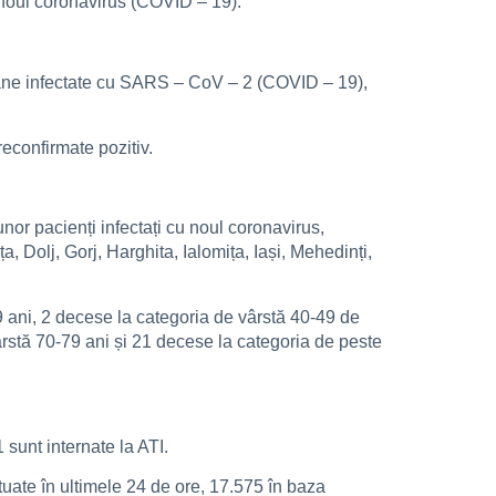
 noul coronavirus (COVID – 19).
ersoane infectate cu SARS – CoV – 2 (COVID – 19),
reconfirmate pozitiv.
nor pacienți infectați cu noul coronavirus,
, Dolj, Gorj, Harghita, Ialomița, Iași, Mehedinți,
39 ani, 2 decese la categoria de vârstă 40-49 de
ârstă 70-79 ani și 21 decese la categoria de peste
 sunt internate la ATI.
tuate în ultimele 24 de ore, 17.575 în baza