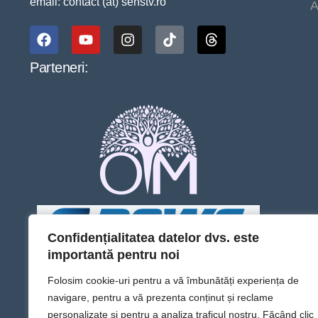
email: contact (at) senstv.ro
A
Parteneri:
Confidențialitatea datelor dvs. este
importantă pentru noi
Folosim cookie-uri pentru a vă îmbunătăți experiența de
navigare, pentru a vă prezenta conținut și reclame
personalizate și pentru a analiza traficul nostru. Făcând clic