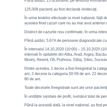
Până astăzi, 15 octombrie, pe teritoriul Românie
125.009 pacienți au fost declarați vindecați.
În urma testelor efectuate la nivel național, față
acestea fiind cazuri care nu au mai avut anterior u
Distinct de cazurile nou confirmate, în urma retest
Până astăzi, 5.674 de persoane diagnosticate cu
În intervalul 14.10.2020 (10:00) – 15.10.2020 (10:
internați în spitalele din Alba, Arad, Argeș, Bacă
Mureș, Neamț, Olt, Prahova, Sălaj, Sibiu, Suceava
Dintre acestea, 1 deces a fost înregistrat la cate
ani, 2 decese la categoria 50-59 de ani, 22 deces
80 de ani.
Toate decesele înregistrate sunt ale unor pacienți
În unitățile sanitare de profil, numărul total de 
Până la această dată, la nivel național, au fost p