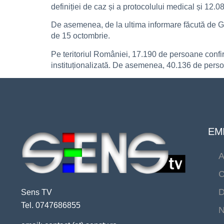
definiției de caz și a protocolului medical și 12.0
De asemenea, de la ultima informare făcută de GCS
de 15 octombrie.
Pe teritoriul României, 17.190 de persoane confirm
instituționalizată. De asemenea, 40.136 de persoan
EMI
A
C
D
Sens TV
Tel. 0747686855
N