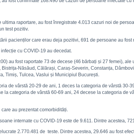
i, au fost confirmate 168.490 de cazuri de persoane infectate cu
 de ultima raportare, au fost înregistrate 4.013 cazuri noi de p
n test pozitiv.
ării pacienților care erau deja pozitivi, 691 de persoane au fost 
 infecție cu COVID-19 au decedat.
00) au fost raportate 73 de decese (46 bărbați și 27 femei), ale u
u, Bistrița-Năsăud, Călărași, Caraș-Severin, Constanța, Dâmbovița
, Timiș, Tulcea, Vaslui și Municipiul București.
goria de vârstă 20-29 de ani, 1 deces la categoria de vârstă 30-
e la categoria de vârstă 60-69 ani, 24 decese la categoria de v
 care au prezentat comorbidități.
persoane internate cu COVID-19 este de 9.611. Dintre acestea, 721
relucrate 2.770.481 de teste. Dintre acestea, 29.646 au fost efec