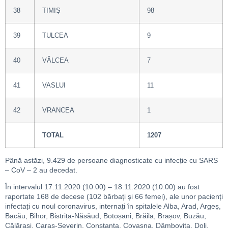
38
TIMIŞ
98
39
TULCEA
9
40
VÂLCEA
7
41
VASLUI
11
42
VRANCEA
1
TOTAL
1207
Până astăzi, 9.429 de persoane diagnosticate cu infecție cu SARS
– CoV – 2 au decedat.
În intervalul 17.11.2020 (10:00) – 18.11.2020 (10:00) au fost
raportate 168 de decese (102 bărbați și 66 femei), ale unor pacienți
infectați cu noul coronavirus, internați în spitalele Alba, Arad, Argeș,
Bacău, Bihor, Bistrița-Năsăud, Botoșani, Brăila, Brașov, Buzău,
Călărași, Caraș-Severin, Constanța, Covasna, Dâmbovița, Dolj,