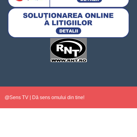
@Sens TV | Dă sens omului din tine!