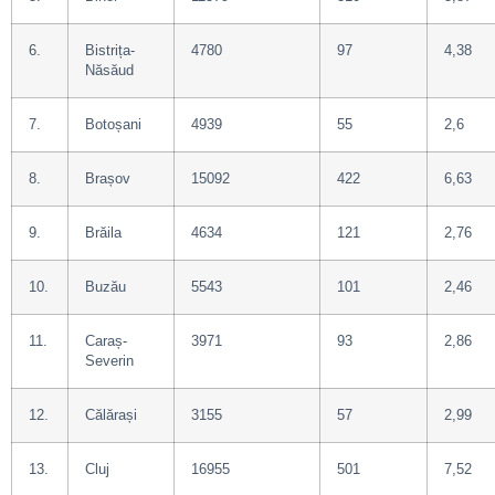
6.
Bistrița-
4780
97
4,38
Năsăud
7.
Botoșani
4939
55
2,6
8.
Brașov
15092
422
6,63
9.
Brăila
4634
121
2,76
10.
Buzău
5543
101
2,46
11.
Caraș-
3971
93
2,86
Severin
12.
Călărași
3155
57
2,99
13.
Cluj
16955
501
7,52