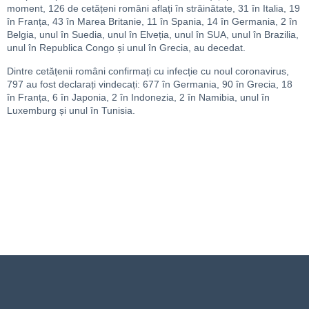
moment, 126 de cetățeni români aflați în străinătate, 31 în Italia, 19
în Franța, 43 în Marea Britanie, 11 în Spania, 14 în Germania, 2 în
Belgia, unul în Suedia, unul în Elveția, unul în SUA, unul în Brazilia,
unul în Republica Congo și unul în Grecia, au decedat.
Dintre cetățenii români confirmați cu infecție cu noul coronavirus,
797 au fost declarați vindecați: 677 în Germania, 90 în Grecia, 18
în Franța, 6 în Japonia, 2 în Indonezia, 2 în Namibia, unul în
Luxemburg și unul în Tunisia.