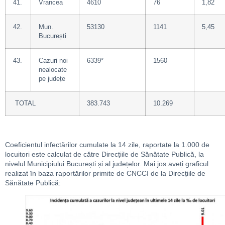
41.
Vrancea
4610
76
1,82
42.
Mun.
53130
1141
5,45
București
43.
Cazuri noi
6339*
1560
nealocate
pe județe
TOTAL
383.743
10.269
Coeficientul infectărilor cumulate la 14 zile, raportate la 1.000 de
locuitori este calculat de către Direcțiile de Sănătate Publică, la
nivelul Municipiului București și al județelor. Mai jos aveți graficul
realizat în baza raportărilor primite de CNCCI de la Direcțiile de
Sănătate Publică: