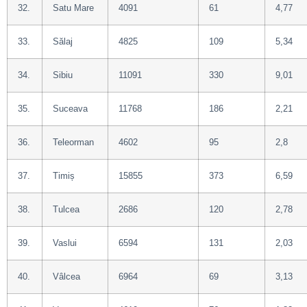
32.
Satu Mare
4091
61
4,77
33.
Sălaj
4825
109
5,34
34.
Sibiu
11091
330
9,01
35.
Suceava
11768
186
2,21
36.
Teleorman
4602
95
2,8
37.
Timiș
15855
373
6,59
38.
Tulcea
2686
120
2,78
39.
Vaslui
6594
131
2,03
40.
Vâlcea
6964
69
3,13