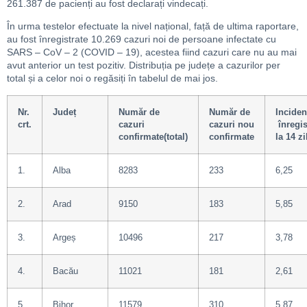
261.387 de pacienți au fost declarați vindecați.
În urma testelor efectuate la nivel național, față de ultima raportare,
au fost înregistrate 10.269 cazuri noi de persoane infectate cu
SARS – CoV – 2 (COVID – 19), acestea fiind cazuri care nu au mai
avut anterior un test pozitiv. Distribuția pe județe a cazurilor per
total și a celor noi o regăsiți în tabelul de mai jos.
Nr.
Județ
Număr de
Număr de
Inciden
crt.
cazuri
cazuri nou
înregis
confirmate(total)
confirmate
la 14 zi
1.
Alba
8283
233
6,25
2.
Arad
9150
183
5,85
3.
Argeș
10496
217
3,78
4.
Bacău
11021
181
2,61
5.
Bihor
11579
310
5,87