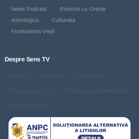
News Podcast
Poveste cu Oreste
Astrologica
Culturalia
Frumusetea Vieții
Despre Sens TV
Contact
Despre noi
Live SensTV
Program Sens TV
Politică de confidențialitate
Politica cookie