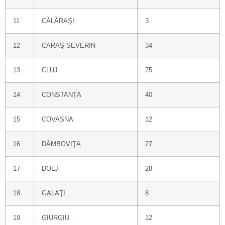
11
CĂLĂRAŞI
3
12
CARAŞ-SEVERIN
34
13
CLUJ
75
14
CONSTANŢA
40
15
COVASNA
12
16
DÂMBOVIŢA
27
17
DOLJ
28
18
GALAŢI
8
19
GIURGIU
12