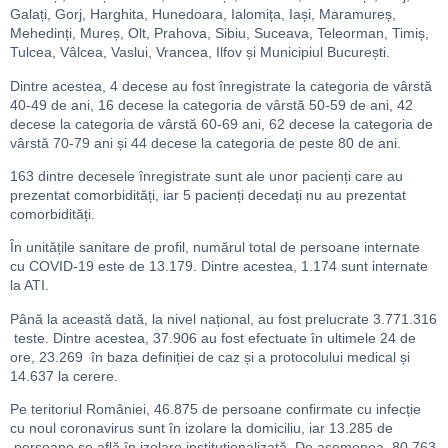
Galați, Gorj, Harghita, Hunedoara, Ialomița, Iași, Maramureș,
Mehedinți, Mureș, Olt, Prahova, Sibiu, Suceava, Teleorman, Timiș,
Tulcea, Vâlcea, Vaslui, Vrancea, Ilfov și Municipiul București.
Dintre acestea, 4 decese au fost înregistrate la categoria de vârstă
40-49 de ani, 16 decese la categoria de vârstă 50-59 de ani, 42
decese la categoria de vârstă 60-69 ani, 62 decese la categoria de
vârstă 70-79 ani și 44 decese la categoria de peste 80 de ani.
163 dintre decesele înregistrate sunt ale unor pacienți care au
prezentat comorbidități, iar 5 pacienți decedați nu au prezentat
comorbidități.
În unitățile sanitare de profil, numărul total de persoane internate
cu COVID-19 este de 13.179. Dintre acestea, 1.174 sunt internate
la ATI.
Până la această dată, la nivel național, au fost prelucrate 3.771.316
teste. Dintre acestea, 37.906 au fost efectuate în ultimele 24 de
ore, 23.269 în baza definiției de caz și a protocolului medical și
14.637 la cerere.
Pe teritoriul României, 46.875 de persoane confirmate cu infecție
cu noul coronavirus sunt în izolare la domiciliu, iar 13.285 de
persoane se află în izolare instituționalizată. De asemenea, 80.763