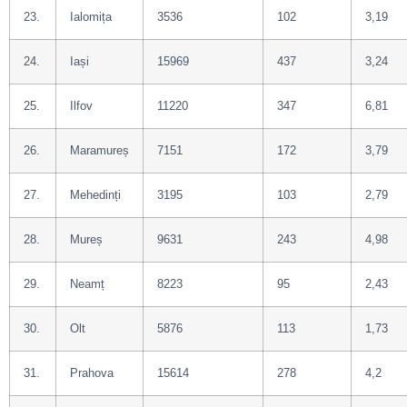
23.
Ialomița
3536
102
3,19
24.
Iași
15969
437
3,24
25.
Ilfov
11220
347
6,81
26.
Maramureș
7151
172
3,79
27.
Mehedinți
3195
103
2,79
28.
Mureș
9631
243
4,98
29.
Neamț
8223
95
2,43
30.
Olt
5876
113
1,73
31.
Prahova
15614
278
4,2