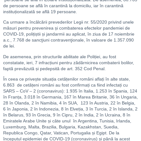
de persoane se află în carantină la domiciliu, iar în carantină
instituționalizată se află 19 persoane.
Ca urmare a încălcării prevederilor Legii nr. 55/2020 privind unele
măsuri pentru prevenirea și combaterea efectelor pandemiei de
COVID-19, polițiștii și jandarmii au aplicat, în ziua de 17 noiembrie
a.c., 7.768 de sancţiuni contravenţionale, în valoare de 1.357.090
de lei.
De asemenea, prin structurile abilitate ale Poliției, au fost
constatate, ieri, 7 infracțiuni pentru zădărnicirea combaterii bolilor,
faptă prevăzută și pedepsită de art. 352 Cod Penal.
În ceea ce privește situația cetățenilor români aflați în alte state,
6.863 de cetățeni români au fost confirmați ca fiind infectați cu
SARS – CoV – 2 (coronavirus): 1.935 în Italia, 1.253 în Spania, 124
în Franța, 3.018 în Germania, 167 în Marea Britanie, 36 în Ungaria,
28 în Olanda, 2 în Namibia, 4 în SUA, 123 în Austria, 22 în Belgia,
6 în Japonia, 2 în Indonezia, 8 în Elveția, 3 în Turcia, 2 în Islanda, 2
în Belarus, 93 în Grecia, 9 în Cipru, 2 în India, 2 în Ucraina, 8 în
Emiratele Arabe Unite și câte unul în Argentina, Tunisia, Irlanda,
Luxemburg, Malta, Brazilia, Bulgaria, Kazakhstan, Suedia,
Republica Congo, Qatar, Vatican, Portugalia și Egipt. De la
începutul epidemiei de COVID-19 (coronavirus) și până la acest