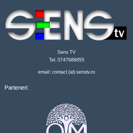
Sens TV
Tel. 0747686855
email: contact (at) senstv.ro
Parteneri: