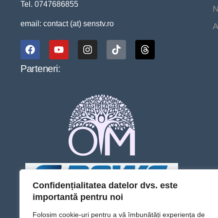
Tel. 0747686855
N
email: contact (at) senstv.ro
A
Parteneri:
Confidențialitatea datelor dvs. este
importantă pentru noi
Folosim cookie-uri pentru a vă îmbunătăți experiența de