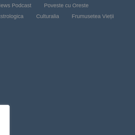
ews Podcast
Poveste cu Oreste
strologica
Culturalia
Frumusetea Vieții