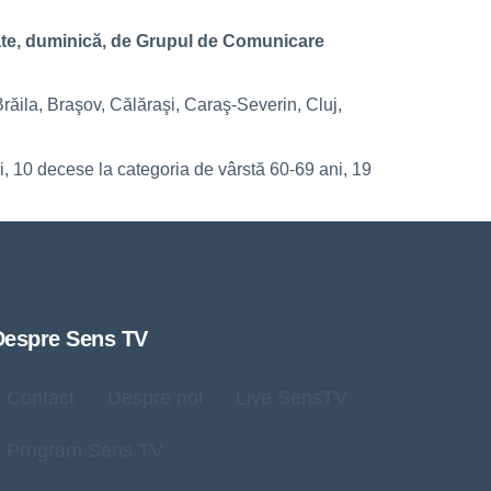
icate, duminică, de Grupul de Comunicare
Brăila, Braşov, Călăraşi, Caraş-Severin, Cluj,
ni, 10 decese la categoria de vârstă 60-69 ani, 19
Despre Sens TV
Contact
Despre noi
Live SensTV
Program Sens TV