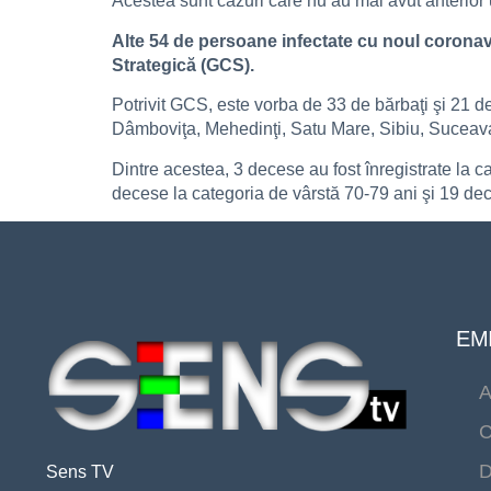
Acestea sunt cazuri care nu au mai avut anterior 
Alte 54 de persoane infectate cu noul coronav
Strategică (GCS).
Potrivit GCS, este vorba de 33 de bărbaţi şi 21 de
Dâmboviţa, Mehedinţi, Satu Mare, Sibiu, Suceava,
Dintre acestea, 3 decese au fost înregistrate la c
decese la categoria de vârstă 70-79 ani şi 19 dec
EMI
A
C
D
Sens TV