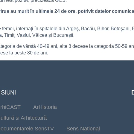
un test pozitiv, precizează GCS.
irus au murit în ultimele 24 de ore, potrivit datelor comun
 femei, internaţi în spitalele din Argeş, Bacău, Bihor, Botoşani, 
 Timiţ, Vaslui, Vâlcea şi Bucureşti.
ategoria de vârstă 40-49 ani, alte 3 decese la categoria 50-59 a
ese la peste 80 de ani.
SIUNI
rhiCAST
ArHistoria
ultură și Arhitectură
ocumentarele SensTV
Sens Național