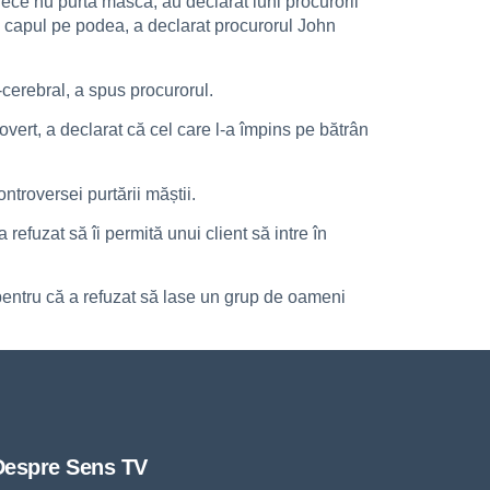
ece nu purta mască, au declarat luni procurorii
cu capul pe podea, a declarat procurorul John
cerebral, a spus procurorul.
ert, a declarat că cel care l-a împins pe bătrân
troversei purtării măștii.
efuzat să îi permită unui client să intre în
t pentru că a refuzat să lase un grup de oameni
Despre Sens TV