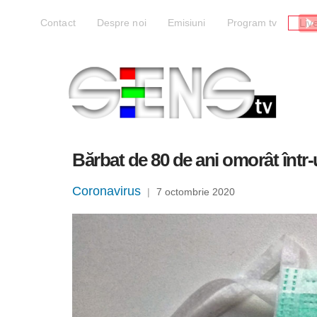
Liv
Contact
Despre noi
Emisiuni
Program tv
Bărbat de 80 de ani omorât într-u
Coronavirus
|
7 octombrie 2020