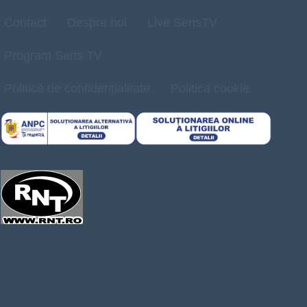
Contact
Despre noi
Live SensTV
Program Sens TV
Politică de confidențialitate
Politica cookie