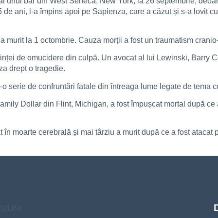
 al unui bar din West Seneca, New York, la 26 septembrie, deoar
5 de ani, l-a împins apoi pe Sapienza, care a căzut și s-a lovit 
a murit la 1 octombrie. Cauza morții a fost un traumatism cranio-
ței de omucidere din culpă. Un avocat al lui Lewinski, Barry Cov
a drept o tragedie.
 serie de confruntări fatale din întreaga lume legate de tema con
ily Dollar din Flint, Michigan, a fost împușcat mortal după ce a r
sat în moarte cerebrală și mai târziu a murit după ce a fost ataca
SIUNI