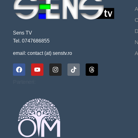
A
C
D
Sens TV
Tel. 0747686855
N
A
email: contact (at) senstv.ro
Parteneri: