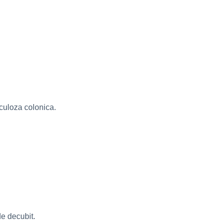
iculoza colonica.
de decubit.