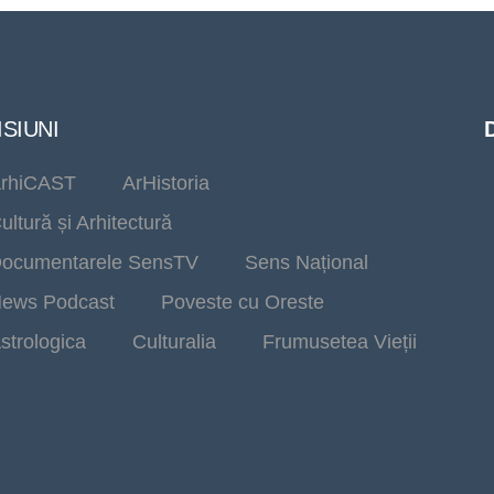
SIUNI
rhiCAST
ArHistoria
ultură și Arhitectură
ocumentarele SensTV
Sens Național
ews Podcast
Poveste cu Oreste
strologica
Culturalia
Frumusetea Vieții