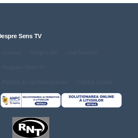
Despre Sens TV
Contact
Despre noi
Live SensTV
Program Sens TV
Politică de confidențialitate
Politica cookie