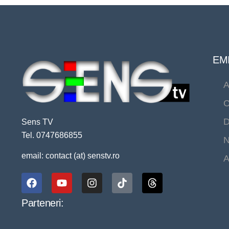
EMI
A
C
D
Sens TV
Tel. 0747686855
N
email: contact (at) senstv.ro
A
Parteneri: