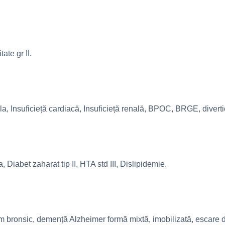
ate gr II.
ala, Insuficieță cardiacă, Insuficieță renală, BPOC, BRGE, divert
iabet zaharat tip II, HTA std III, Dislipidemie.
 astm bronsic, demență Alzheimer formă mixtă, imobilizată, escare 