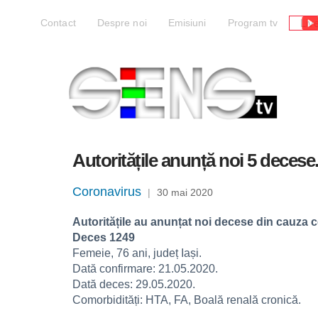
Liv
Contact
Despre noi
Emisiuni
Program tv
Autoritățile anunță noi 5 decese
Coronavirus
|
30 mai 2020
Autoritățile au anunțat noi decese din cauza 
Deces 1249
Femeie, 76 ani, județ Iași.
Dată confirmare: 21.05.2020.
Dată deces: 29.05.2020.
Comorbidități: HTA, FA, Boală renală cronică.