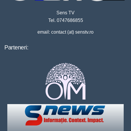
Sens TV
Tel. 0747686855
email: contact (at) senstv.ro
Parteneri: