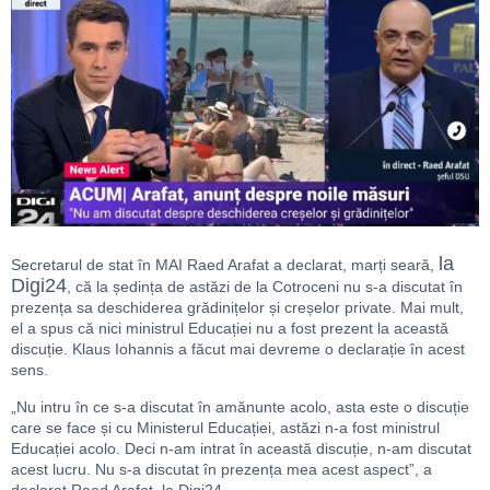
la
Secretarul de stat în MAI Raed Arafat a declarat, marți seară,
Digi24
, că la ședința de astăzi de la Cotroceni nu s-a discutat în
prezența sa deschiderea grădinițelor și creșelor private. Mai mult,
el a spus că nici ministrul Educației nu a fost prezent la această
discuție. Klaus Iohannis a făcut mai devreme o declarație în acest
sens.
„Nu intru în ce s-a discutat în amănunte acolo, asta este o discuție
care se face și cu Ministerul Educației, astăzi n-a fost ministrul
Educației acolo. Deci n-am intrat în această discuție, n-am discutat
acest lucru. Nu s-a discutat în prezența mea acest aspect”, a
declarat Raed Arafat, la Digi24.