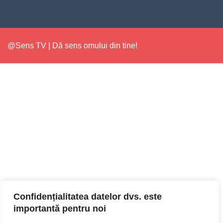
@Sens TV | Dă sens omului din tine!
Confidențialitatea datelor dvs. este
importantă pentru noi