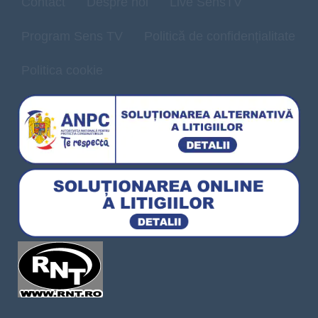
Contact
Despre noi
Live SensTV
Program Sens TV
Politică de confidențialitate
Politica cookie