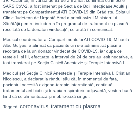
19. Pacientul, în vârstă de 61 de ani a fost confirmat cu infecție
SARS CoV-2, a fost internat pe Secția de Boli Infecțioase Adulți și
transferat pe Compartimentul ATI COVID-19 din Grădiște. Spitalul
Clinic Județean de Urgență Arad a primit avizul Ministerului
Sănătăţii pentru includerea în programul de tratament cu plasmă
recoltată de la donatori vindecaţi”, se arată în comunicat.
Medicul coordonator al Compartimentului ATI COVID-19, Mihaela
Albu Gulyas, a afirmat că pacientului i s-a administrat plasmă
recoltată de la un donator vindecat de COVID-19, iar după ce
testele II și III, efectuate la interval de 24 de ore au ieșit negative, a
fost transferat pe Secția Clinică Anestezie și Terapie Intensivă I.
Medicul șef Secție Clinică Anestezie și Terapie Intensivă I, Cristian
Nicolescu, a declarat la rândul său că, în momentul de față,
pacientul necesită oxigeno-terapie intermitentă, continuă
tratamentul antibiotic și terapia respiratorie adjuvantă, vestea bună
fiind că se alimentează și mobilizează singur.
coronavirus
tratament cu plasma
Tagged:
,