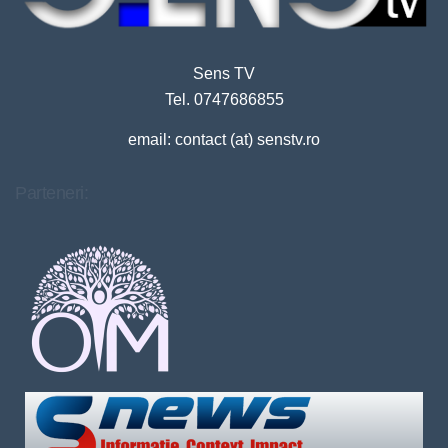
Sens TV
Tel. 0747686855
email: contact (at) senstv.ro
Parteneri: