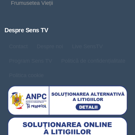
Frumusetea Vieții
Despre Sens TV
Contact
Despre noi
Live SensTV
Program Sens TV
Politică de confidențialitate
Politica cookie