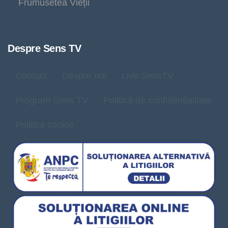
Frumusetea Vieții
Despre Sens TV
Contact
Despre noi
Live SensTV
Program Sens TV
Politică de confidențialitate
Politica cookie