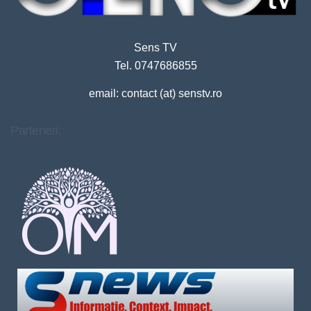
Sens TV
Tel. 0747686855
email: contact (at) senstv.ro
Parteneri: