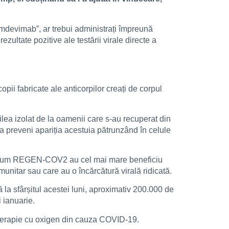
imdevimab”, ar trebui administrați împreună
ultate pozitive ale testării virale directe a
ii fabricate ale anticorpilor creați de corpul
ea izolat de la oamenii care s-au recuperat din
a preveni apariția acestuia pătrunzând în celule
precum REGEN-COV2 au cel mai mare beneficiu
unitar sau care au o încărcătură virală ridicată.
 sfârșitul acestei luni, aproximativ 200.000 de
i ianuarie.
ă terapie cu oxigen din cauza COVID-19.