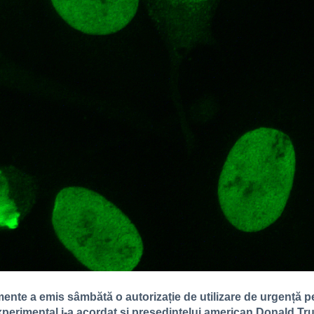
nte a emis sâmbătă o autorizație de utilizare de urgență p
rimental i-a acordat și președintelui american Donald Trump