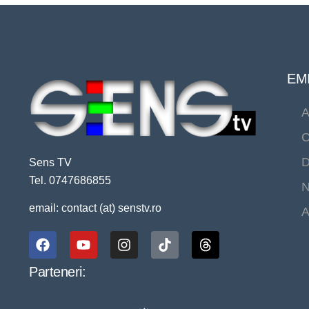
EMI
A
C
D
Sens TV
Tel. 0747686855
N
email: contact (at) senstv.ro
A
Parteneri: