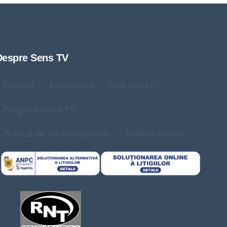
Despre Sens TV
Contact
Despre noi
Live SensTV
Program Sens TV
Politică de confidențialitate
Politica cookie