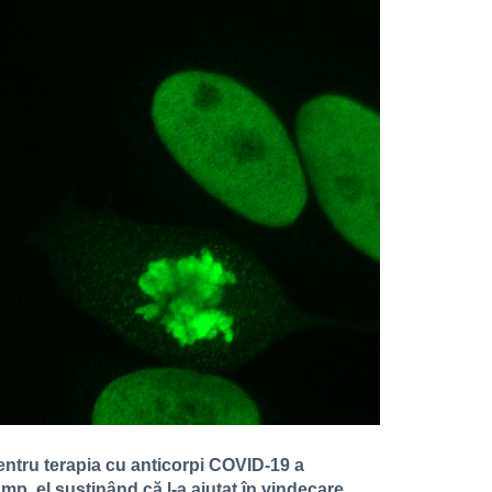
entru terapia cu anticorpi COVID-19 a
, el susținând că l-a ajutat în vindecare,