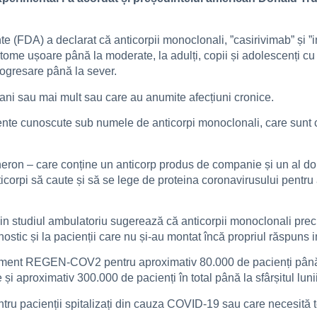
 (FDA) a declarat că anticorpii monoclonali, ”casirivimab” și ”
me ușoare până la moderate, la adulți, copii și adolescenți cu rez
rogresare până la sever.
ani sau mai mult sau care au anumite afecțiuni cronice.
te cunoscute sub numele de anticorpi monoclonali, care sunt cop
on – care conține un anticorp produs de companie și un al doil
icorpi să caute și să se lege de proteina coronavirusului pentru 
din studiul ambulatoriu sugerează că anticorpii monoclonali 
tic și la pacienții care nu și-au montat încă propriul răspuns im
ament REGEN-COV2 pentru aproximativ 80.000 de pacienți până la
și aproximativ 300.000 de pacienți în total până la sfârșitul luni
entru pacienții spitalizați din cauza COVID-19 sau care necesit