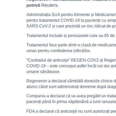
Reuters
potrivit
.
Administrația SUA pentru Alimente și Medicamente
pentru tratamentul COVID-19 la pacienții cu simpto
SARS-CoV-2 și care prezintă un risc ridicat de p
Tratamentul include și persoanele care au 65 de 
Tratamentul face parte dintr-o clasă de medicamen
uman pentru combaterea infecțiilor.
”Cocktailul de anticorpi” REGEN-COV2 al Regener
COVID-19 – este conceput astfel încât cei doi ant
umane sănătoase.
Regeneron a declarat sâmbătă dovezile clinice 
atunci când sunt administrați devreme după diagnos
Compania a declarat că va avea pregătit un trat
pacienți până în prima săptămână a lunii ianuarie 
FDA a declarat că anticorpii nu sunt autorizați p