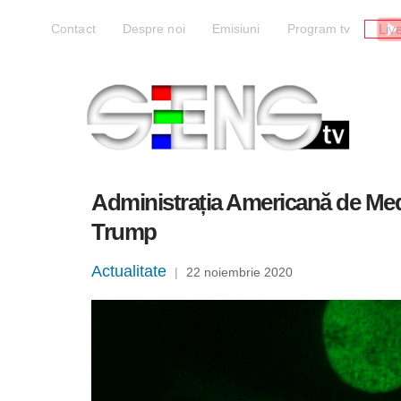
Liv
Contact
Despre noi
Emisiuni
Program tv
Administrația Americană de Med
Trump
Actualitate
|
22 noiembrie 2020