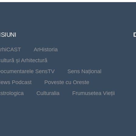
SIUNI
rhiCAST
ArHistoria
ultură și Arhitectură
ocumentarele SensTV
Sens Național
ews Podcast
Poveste cu Oreste
strologica
Culturalia
Frumusetea Vieții