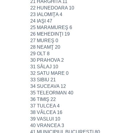
21 HARGHITA 11
22 HUNEDOARA 10
23 IALOMIŢA 4
24 IAŞI 47
25 MARAMUREŞ 6
26 MEHEDINŢI 19
27 MUREŞ 0
28 NEAMŢ 20
29 OLT 8
30 PRAHOVA 2
31 SĂLAJ 10
32 SATU MARE 0
33 SIBIU 21
34 SUCEAVA 12
35 TELEORMAN 40
36 TIMIŞ 22
37 TULCEA 4
38 VÂLCEA 16
39 VASLUI 10
40 VRANCEA 3
41 MUNICIPIUL BUCUREŞTI 80