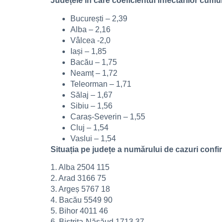
Județele în care coeficientul infectărilor cumul
București – 2,39
Alba – 2,16
Vâlcea -2,0
Iași – 1,85
Bacău – 1,75
Neamț – 1,72
Teleorman – 1,71
Sălaj – 1,67
Sibiu – 1,56
Caraș-Severin – 1,55
Cluj – 1,54
Vaslui – 1,54
Situația pe județe a numărului de cazuri confi
1. Alba 2504 115
2. Arad 3166 75
3. Argeș 5767 18
4. Bacău 5549 90
5. Bihor 4011 46
6. Bistrița-Năsăud 1713 37