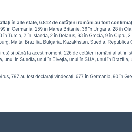
aflați în alte state, 6.812 de cetățeni români au fost confirma
.999 în Germania, 159 în Marea Britanie, 36 în Ungaria, 28 în Ola
3 în Turcia, 2 în Islanda, 2 în Belarus, 93 în Grecia, 9 în Cipru, 
mburg, Malta, Brazilia, Bulgaria, Kazakhstan, Suedia, Republica 
s) și până la acest moment, 126 de cetățeni români aflați în stră
a, unul în Suedia, unul în Elveția, unul în SUA, unul în Brazilia
irus, 797 au fost declarați vindecați: 677 în Germania, 90 în Grec