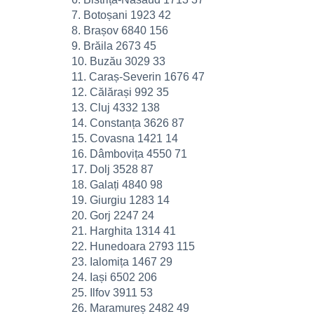
7. Botoșani 1923 42
8. Brașov 6840 156
9. Brăila 2673 45
10. Buzău 3029 33
11. Caraș-Severin 1676 47
12. Călărași 992 35
13. Cluj 4332 138
14. Constanța 3626 87
15. Covasna 1421 14
16. Dâmbovița 4550 71
17. Dolj 3528 87
18. Galați 4840 98
19. Giurgiu 1283 14
20. Gorj 2247 24
21. Harghita 1314 41
22. Hunedoara 2793 115
23. Ialomița 1467 29
24. Iași 6502 206
25. Ilfov 3911 53
26. Maramureș 2482 49