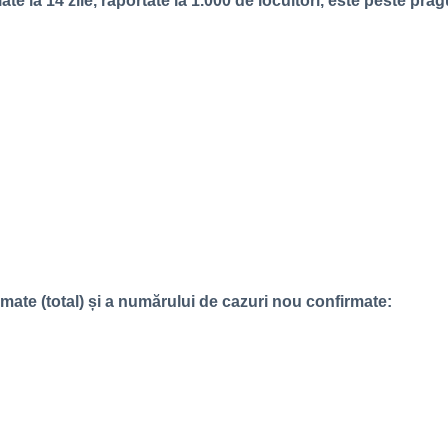
ate la 14 zile, raportate la 1.000 de locuitori, este peste pra
rmate (total) și a numărului de cazuri nou confirmate: