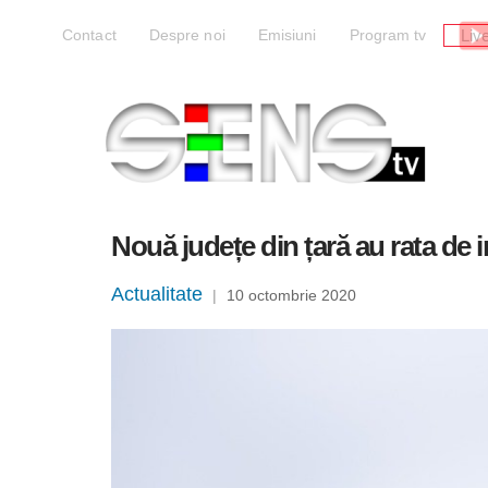
Liv
Contact
Despre noi
Emisiuni
Program tv
Nouă județe din țară au rata de i
Actualitate
|
10 octombrie 2020