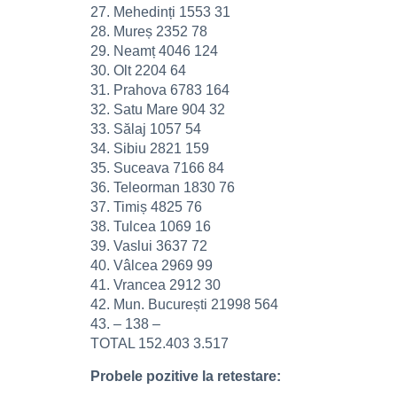
27. Mehedinți 1553 31
28. Mureș 2352 78
29. Neamț 4046 124
30. Olt 2204 64
31. Prahova 6783 164
32. Satu Mare 904 32
33. Sălaj 1057 54
34. Sibiu 2821 159
35. Suceava 7166 84
36. Teleorman 1830 76
37. Timiș 4825 76
38. Tulcea 1069 16
39. Vaslui 3637 72
40. Vâlcea 2969 99
41. Vrancea 2912 30
42. Mun. București 21998 564
43. – 138 –
TOTAL 152.403 3.517
Probele pozitive la retestare: