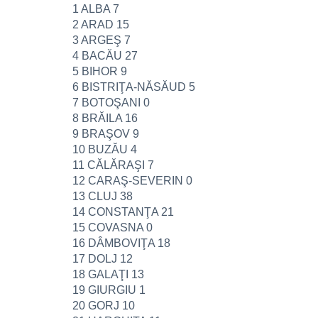
1 ALBA 7
2 ARAD 15
3 ARGEŞ 7
4 BACĂU 27
5 BIHOR 9
6 BISTRIŢA-NĂSĂUD 5
7 BOTOŞANI 0
8 BRĂILA 16
9 BRAŞOV 9
10 BUZĂU 4
11 CĂLĂRAŞI 7
12 CARAŞ-SEVERIN 0
13 CLUJ 38
14 CONSTANŢA 21
15 COVASNA 0
16 DÂMBOVIŢA 18
17 DOLJ 12
18 GALAŢI 13
19 GIURGIU 1
20 GORJ 10