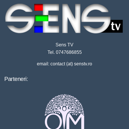
Sens TV
Tel. 0747686855
email: contact (at) senstv.ro
Parteneri: