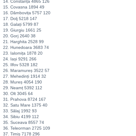
14. Constanța 4865 126
15. Covasna 1894 49
16. Dâmbovița 5757 120
17. Dolj 5218 147
18. Galați 5799 87
19. Giurgiu 1661 25
20. Gorj 2640 38
21. Harghita 2528 99
22. Hunedoara 3683 74
23. Ialomița 1878 20
24. Iași 9291 266
25. Ilfov 5328 182
26. Maramureș 3522 57
27. Mehedinți 1914 32
28. Mureș 4054 190
29. Neamț 5392 112
30. Olt 3045 64
31. Prahova 8724 167
32. Satu Mare 1375 40
33. Sălaj 1992 93
34. Sibiu 4199 112
35. Suceava 8557 74
36. Teleorman 2725 109
37. Timiș 7178 296