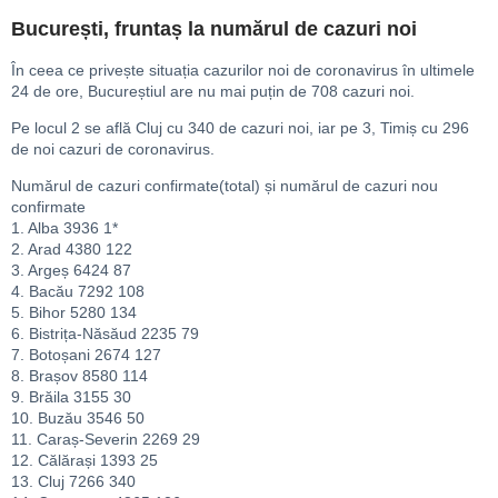
București, fruntaș la numărul de cazuri noi
În ceea ce privește situația cazurilor noi de coronavirus în ultimele
24 de ore, Bucureștiul are nu mai puțin de 708 cazuri noi.
Pe locul 2 se află Cluj cu 340 de cazuri noi, iar pe 3, Timiș cu 296
de noi cazuri de coronavirus.
Numărul de cazuri confirmate(total) și numărul de cazuri nou
confirmate
1. Alba 3936 1*
2. Arad 4380 122
3. Argeș 6424 87
4. Bacău 7292 108
5. Bihor 5280 134
6. Bistrița-Năsăud 2235 79
7. Botoșani 2674 127
8. Brașov 8580 114
9. Brăila 3155 30
10. Buzău 3546 50
11. Caraș-Severin 2269 29
12. Călărași 1393 25
13. Cluj 7266 340