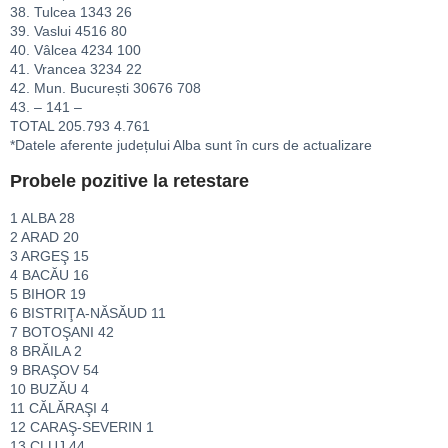
38. Tulcea 1343 26
39. Vaslui 4516 80
40. Vâlcea 4234 100
41. Vrancea 3234 22
42. Mun. București 30676 708
43. – 141 –
TOTAL 205.793 4.761
*Datele aferente județului Alba sunt în curs de actualizare
Probele pozitive la retestare
1 ALBA 28
2 ARAD 20
3 ARGEŞ 15
4 BACĂU 16
5 BIHOR 19
6 BISTRIŢA-NĂSĂUD 11
7 BOTOŞANI 42
8 BRĂILA 2
9 BRAŞOV 54
10 BUZĂU 4
11 CĂLĂRAŞI 4
12 CARAŞ-SEVERIN 1
13 CLUJ 44