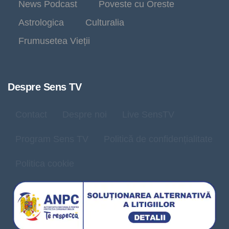
News Podcast
Poveste cu Oreste
Astrologica
Culturalia
Frumusetea Vieții
Despre Sens TV
Contact
Despre noi
Live SensTV
Program Sens TV
Politică de confidențialitate
Politica cookie