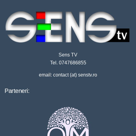
Sens TV
Tel. 0747686855
email: contact (at) senstv.ro
Parteneri: