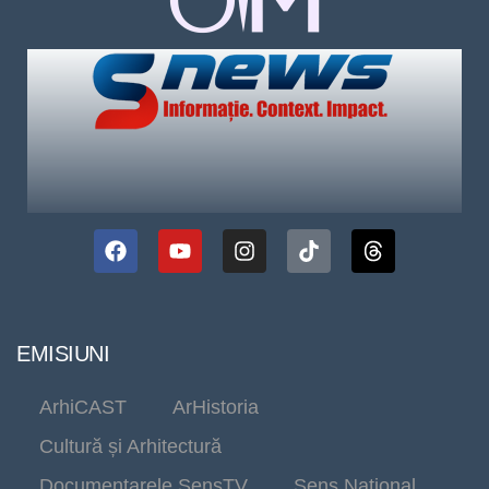
EMISIUNI
ArhiCAST
ArHistoria
Cultură și Arhitectură
Documentarele SensTV
Sens Național