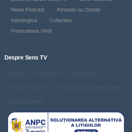
News Podcast
Poveste cu Oreste
Astrologica
Culturalia
Frumusetea Vieții
Despre Sens TV
Contact
Despre noi
Live SensTV
Program Sens TV
Politică de confidențialitate
Politica cookie