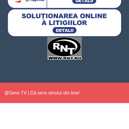
@Sens TV | Dă sens omului din tine!