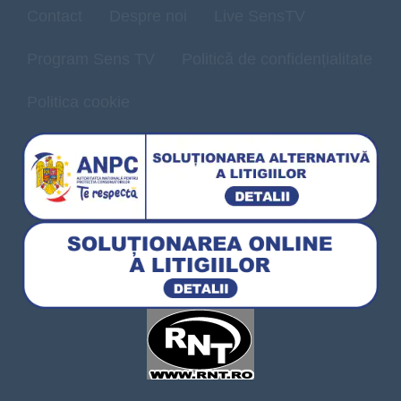
Contact
Despre noi
Live SensTV
Program Sens TV
Politică de confidențialitate
Politica cookie