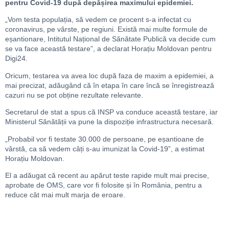
pentru Covid-19 după depășirea maximului epidemiei.
„Vom testa populația, să vedem ce procent s-a infectat cu
coronavirus, pe vârste, pe regiuni. Există mai multe formule de
eșantionare, Intitutul Național de Sănătate Publică va decide cum
se va face această testare”, a declarat Horațiu Moldovan pentru
Digi24.
Oricum, testarea va avea loc după faza de maxim a epidemiei, a
mai precizat, adăugând că în etapa în care încă se înregistrează
cazuri nu se pot obține rezultate relevante.
Secretarul de stat a spus că INSP va conduce această testare, iar
Ministerul Sănătății va pune la dispoziție infrastructura necesară.
„Probabil vor fi testate 30.000 de persoane, pe eșantioane de
vârstă, ca să vedem câți s-au imunizat la Covid-19”, a estimat
Horațiu Moldovan.
El a adăugat că recent au apărut teste rapide mult mai precise,
aprobate de OMS, care vor fi folosite și în România, pentru a
reduce cât mai mult marja de eroare.