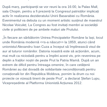
După marș, participanții se vor reuni la ora 16:00, la Palas Mall,
sala Chopin, pentru a fi prezenți la Congresul patrioților implicați
activ în realizarea dezideratului Unirii Basarabiei cu România.
Evenimentul va debuta cu un moment artistic susținut de maestrul
Nicolae Voiculeț. La Congres au fost invitați membri ai societății
civile și politicieni de pe ambele maluri ale Prutului.
„În fiecare an sărbătorim Unirea Principatelor Române la Iași, locul
unde România modernă <<s-a născut>> la 1859, atunci când
unionistul Alexandru Ioan Cuza a început să împlinească visul de
aur al tuturor românilor. Datoria noastră este să acționăm, acum,
mai mult ca niciodată pentru a împlini acest vis, prin revenirea pe
deplin a fraților noștri de peste Prut la Patria Mamă. După un an
extrem de dificil pentru întreaga omenire, în care cetățenii
României au dat dovadă de solidaritate necondiționată pentru
conaționalii lor din Republica Moldova, pornim la drum cu noi
proiecte ce vizează tinerii de peste Prut”, a declarat Ștefan Lupu,
Vicepreședinte al Platforma Unionistă Acțiunea 2012.