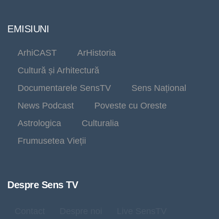
EMISIUNI
ArhiCAST
ArHistoria
Cultură și Arhitectură
Documentarele SensTV
Sens Național
News Podcast
Poveste cu Oreste
Astrologica
Culturalia
Frumusetea Vieții
Despre Sens TV
Contact
Despre noi
Live SensTV