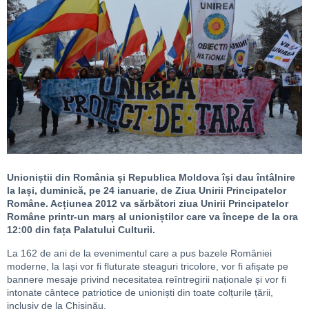
Unioniștii din România și Republica Moldova își dau întâlnire
la Iași, duminică, pe 24 ianuarie, de Ziua Unirii Principatelor
Române. Acțiunea 2012 va sărbători ziua Unirii Principatelor
Române printr-un marș al unioniștilor care va începe de la ora
12:00 din fața Palatului Culturii.
La 162 de ani de la evenimentul care a pus bazele României
moderne, la Iași vor fi fluturate steaguri tricolore, vor fi afișate pe
bannere mesaje privind necesitatea reîntregirii naționale și vor fi
intonate cântece patriotice de unioniști din toate colțurile țării,
inclusiv de la Chișinău.