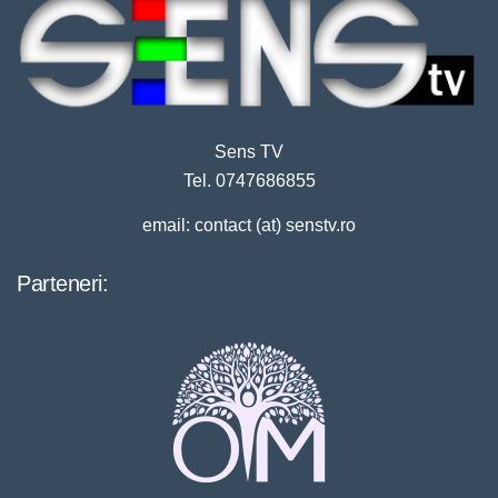
Sens TV
Tel. 0747686855
email: contact (at) senstv.ro
Parteneri: