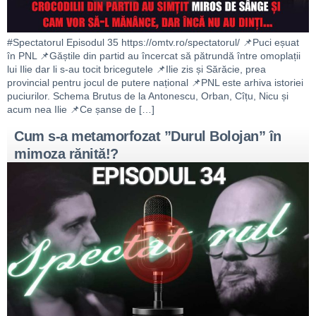
#Spectatorul Episodul 35 https://omtv.ro/spectatorul/ 📌Puci eșuat
în PNL 📌Găștile din partid au încercat să pătrundă între omoplații
lui Ilie dar li s-au tocit bricegutele 📌Ilie zis și Sărăcie, prea
provincial pentru jocul de putere național 📌PNL este arhiva istoriei
puciurilor. Schema Brutus de la Antonescu, Orban, Cîțu, Nicu și
acum nea Ilie 📌Ce șanse de […]
Cum s-a metamorfozat ”Durul Bolojan” în
mimoza rănită!?