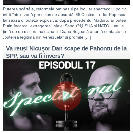
Puterea scârțâie, reformele bat pasul pe loc, iar spectacolul politic
intră într-o zonă periculos de absurdă. 🔴 Cristian Tudor Popescu
lansează o ipoteză explozivă: după precedentul Maduro, ar putea
Putin încerca „extragerea” Maiei Sandu?🔴 SUA și NATO, luați la
țintă de un discurs halucinant: Diana Șoșoacă anunță contacte cu
„puterea legitimă din Venezuela” și promite […]
Va reuși Nicușor Dan scape de Pahonțu de la
SPP, sau va fi invers?