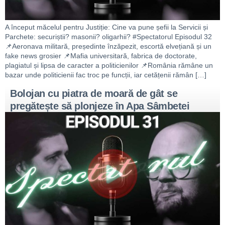
A început măcelul pentru Justiție: Cine va pune șefii la Servicii și
Parchete: securiștii? masonii? oligarhii? #Spectatorul Episodul 32
📌Aeronava militară, președinte înzăpezit, escortă elvețiană și un
fake news grosier 📌Mafia universitară, fabrica de doctorate,
plagiatul și lipsa de caracter a politicienilor 📌România rămâne un
bazar unde politicienii fac troc pe funcții, iar cetățenii rămân […]
Bolojan cu piatra de moară de gât se
pregătește să plonjeze în Apa Sâmbetei