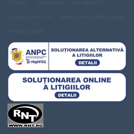
Contact
Despre noi
Live SensTV
Program Sens TV
Politică de confidențialitate
Politica cookie