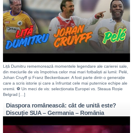
Liță Dumitru rememorează momentele legendare ale carierei sale,
din meciurile de vis împotriva celor mai mari fotbaliști ai lumii: Pelé,
Johan Cruyff și Franz Beckenbauer. A fost parte dintr-o generație
care a scris istorie și care a înfruntat cele mai puternice echipe ale
vremii. ⚽️ Un meci de vis: selecționata Europei vs. Steaua Roșie
Belgrad […]
Diaspora românească: cât de unită este?
Discuție SUA – Germania – România