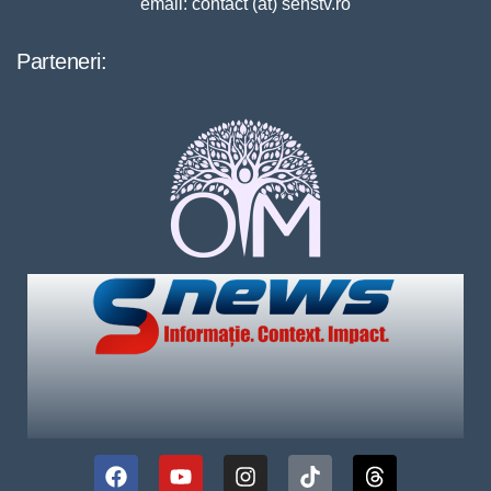
email: contact (at) senstv.ro
Parteneri: