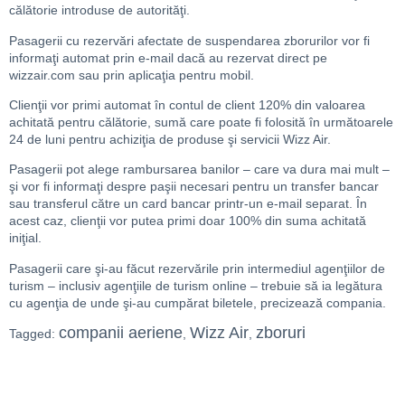
călătorie introduse de autorităţi.
Pasagerii cu rezervări afectate de suspendarea zborurilor vor fi
informaţi automat prin e-mail dacă au rezervat direct pe
wizzair.com sau prin aplicaţia pentru mobil.
Clienţii vor primi automat în contul de client 120% din valoarea
achitată pentru călătorie, sumă care poate fi folosită în următoarele
24 de luni pentru achiziţia de produse şi servicii Wizz Air.
Pasagerii pot alege rambursarea banilor – care va dura mai mult –
şi vor fi informaţi despre paşii necesari pentru un transfer bancar
sau transferul către un card bancar printr-un e-mail separat. În
acest caz, clienţii vor putea primi doar 100% din suma achitată
iniţial.
Pasagerii care şi-au făcut rezervările prin intermediul agenţiilor de
turism – inclusiv agenţiile de turism online – trebuie să ia legătura
cu agenţia de unde şi-au cumpărat biletele, precizează compania.
companii aeriene
Wizz Air
zboruri
Tagged:
,
,