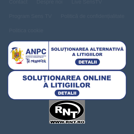
Contact
Despre noi
Live SensTV
Program Sens TV
Politică de confidențialitate
Politica cookie