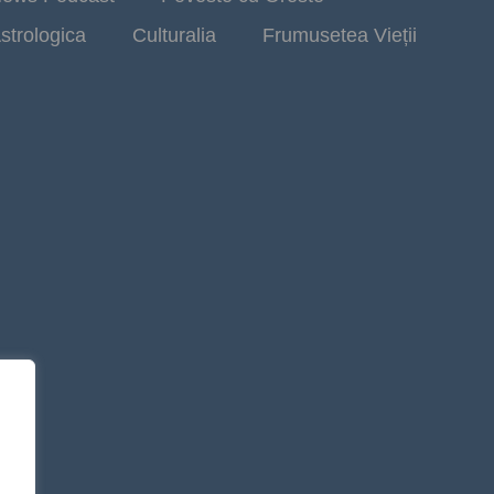
strologica
Culturalia
Frumusetea Vieții