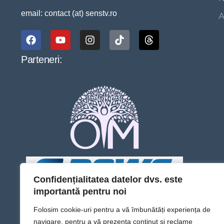
email: contact (at) senstv.ro
A
Parteneri:
Confidențialitatea datelor dvs. este
importantă pentru noi
Folosim cookie-uri pentru a vă îmbunătăți experiența de
navigare, pentru a vă prezenta conținut și reclame