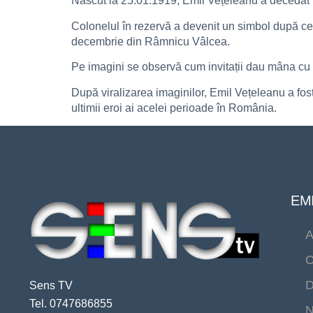
Născut la 25.01.1919, Emil Vețeleanu a decedat la
Colonelul în rezervă a devenit un simbol după ce î
decembrie din Râmnicu Vâlcea.
Pe imagini se observă cum invitații dau mâna cu p
După viralizarea imaginilor, Emil Vețeleanu a fost v
ultimii eroi ai acelei perioade în România.
EMI
A
C
D
Sens TV
Tel. 0747686855
N