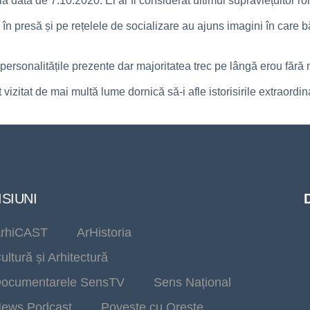
 data de 7.10.2020. El ar fi considerat ultimul supraviețuitor r
n presă și pe rețelele de socializare au ajuns imagini în care băt
ersonalitățile prezente dar majoritatea trec pe lângă erou fără 
izitat de mai multă lume dornică să-i afle istorisirile extraordina
SIUNI
rhiCAST
ArHistoria
ultură și Arhitectură
ocumentarele SensTV
Sens Național
ews Podcast
Poveste cu Oreste