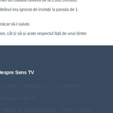
omân din bătălia celebră de la Cotul Donului.
rânul era ignorat de invitații la parada de 1
măcar să-l salute.
re, cât și să-și arate respectul față de unul dintre
Despre Sens TV
Contact
Despre noi
Live SensTV
Program Sens TV
Politică de confidențialitate
Politica cookie