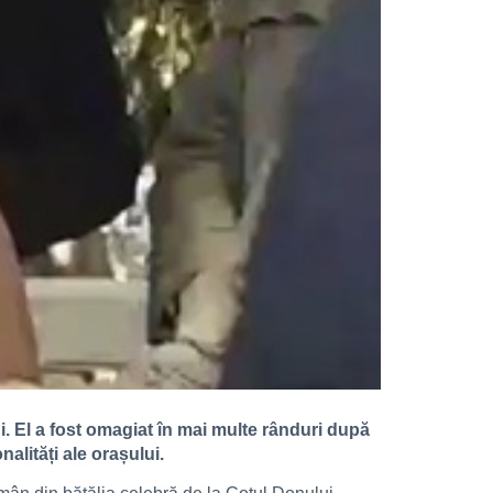
ni. El a fost omagiat în mai multe rânduri după
nalități ale orașului.