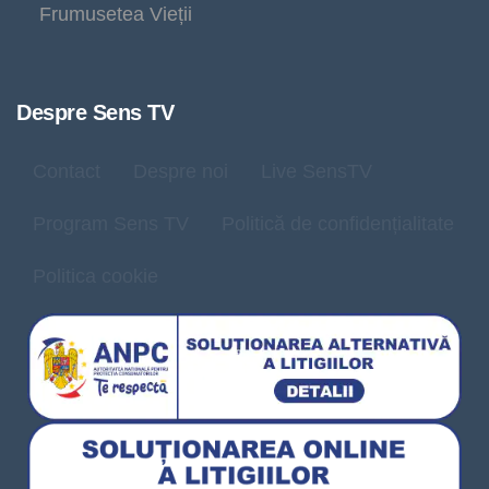
Frumusetea Vieții
Despre Sens TV
Contact
Despre noi
Live SensTV
Program Sens TV
Politică de confidențialitate
Politica cookie