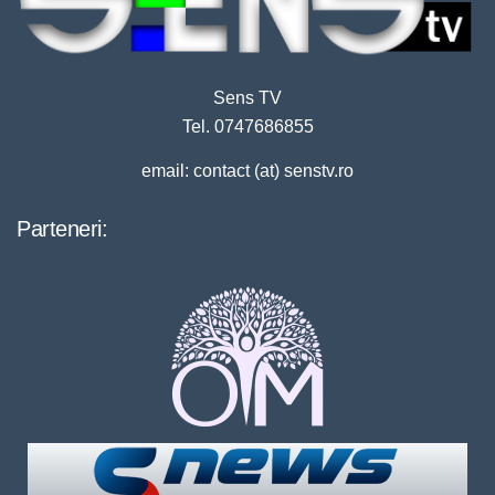
Sens TV
Tel. 0747686855
email: contact (at) senstv.ro
Parteneri: