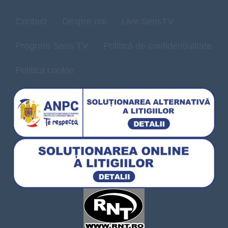
Contact
Despre noi
Live SensTV
Program Sens TV
Politică de confidențialitate
Politica cookie