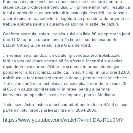
Kansou a dispus constituirea unei comisii de cercetare pentru a
stabili cauza producerii incendiului. Din primele informaţii, rezultă că
focul a pornit de la un scurtcircuit la instalaţia electrică, iar Kansou
a cerut reinstruirea șoferilor în legătură cu procedura de urgență ce
trebuie aplicată pentru siguranța călătorilor în astfel de cazuri.
Conform acestuia, șoferul troleibuzului din linia 86 a depistat în jurul
orei 11.00 apariția unui incendiu, în timp ce se deplasa pe Bd.
Lascăr Catargiu, pe sensul spre Gara de Nord.
„În vehicul se aflau doar un călător şi conducătorul troleibuzului,
fără ca vreunul dintre aceştia să fie afectați. Incendiul s-a extins
rapid după evacuarea călătorului și numai în urma intervenţiei
pompierilor a fost lichidat, astfel că, în scurt timp, în jurul orei 12:00,
troleibuzul a fost tractat şi retras la depou, pentru verificări tehnice.
Traficul în zonă nu a fost blocat, cu excepția liniilor de troleibuz 79
și 86, din cauza opririi tensiunii în rețea, pentru a permite
intervenția pompierilor”, susține compania, potrivit Mediafax.
Troleibuzul Astra Irisbus a fost cumpărat pentru fosta RATB și face
parte din lotul produs și livrat între anii 2004-2006.
https://www.youtube.com/watch?v=qhDAxR1e0MY