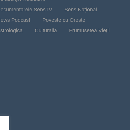
ocumentarele SensTV
Sens Național
ews Podcast
Poveste cu Oreste
strologica
Culturalia
Frumusetea Vieții