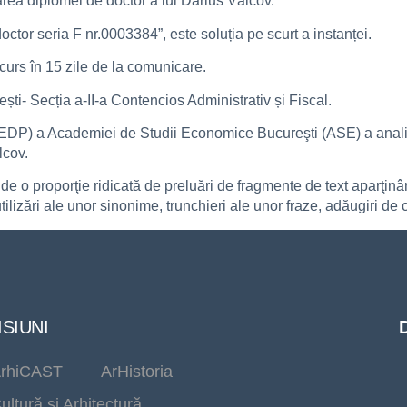
area diplomei de doctor a lui Darius Vâlcov.
tor seria F nr.0003384”, este soluția pe scurt a instanței.
ecurs în 15 zile de la comunicare.
ti- Secția a-II-a Contencios Administrativ și Fiscal.
EDP) a Academiei de Studii Economice Bucureşti (ASE) a analiz
lcov.
inde o proporţie ridicată de preluări de fragmente de text aparţinâ
tilizări ale unor sinonime, trunchieri ale unor fraze, adăugiri de c
SIUNI
rhiCAST
ArHistoria
ultură și Arhitectură