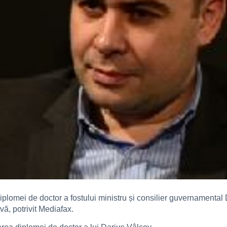
diplomei de doctor a fostului ministru și consilier guvernamental
ă, potrivit Mediafax.