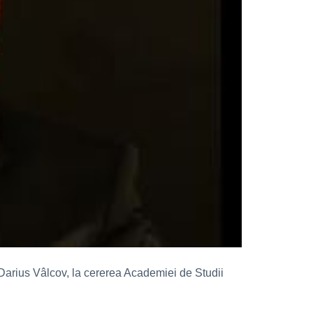
 Darius Vâlcov, la cererea Academiei de Studii