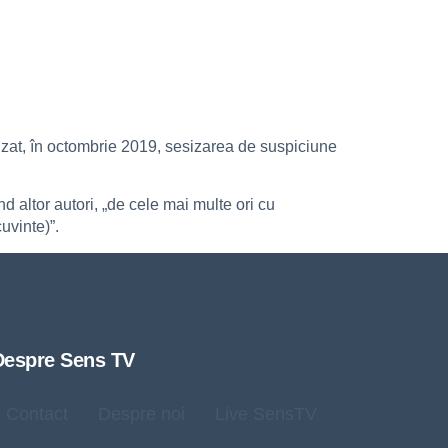
at, în octombrie 2019, sesizarea de suspiciune
nd altor autori, „de cele mai multe ori cu
uvinte)”.
Despre Sens TV
Contact
Despre noi
Live SensTV