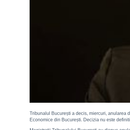
Tribunalul București a decis, miercuri, anularea 
Economice din București. Decizia nu este definitiv