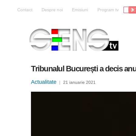
Liv
Contact
Despre noi
Emisiuni
Program tv
Tribunalul București a decis anu
Actualitate
|
21 ianuarie 2021