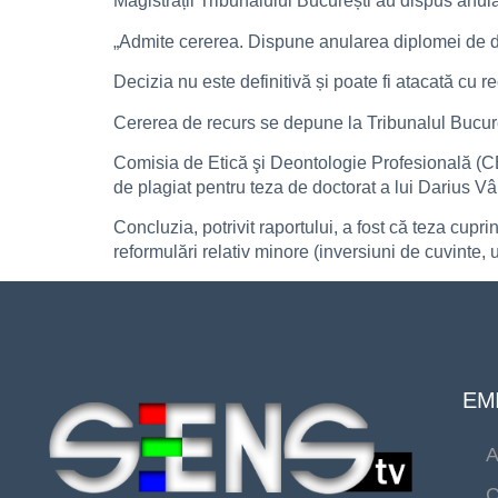
Magistrații Tribunalului București au dispus anul
„Admite cererea. Dispune anularea diplomei de doc
Decizia nu este definitivă și poate fi atacată cu r
Cererea de recurs se depune la Tribunalul Bucureș
Comisia de Etică şi Deontologie Profesională (C
de plagiat pentru teza de doctorat a lui Darius Vâ
Concluzia, potrivit raportului, a fost că teza cupr
reformulări relativ minore (inversiuni de cuvinte, u
EMI
A
C