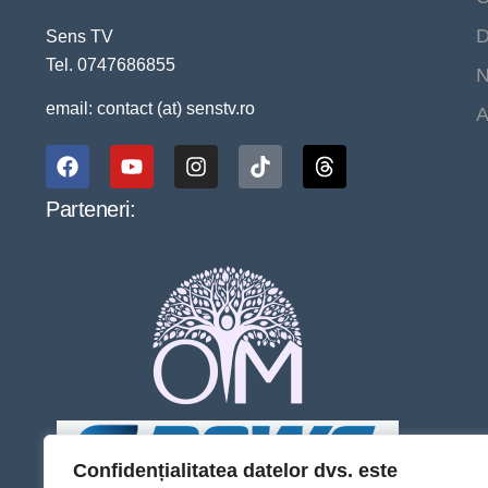
D
Sens TV
Tel. 0747686855
N
email: contact (at) senstv.ro
A
Parteneri:
Confidențialitatea datelor dvs. este