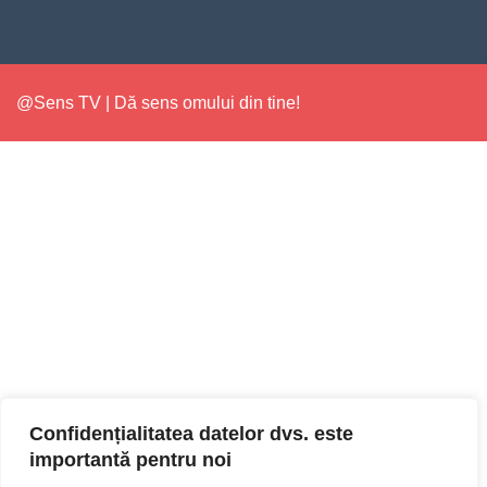
@Sens TV | Dă sens omului din tine!
Confidențialitatea datelor dvs. este
importantă pentru noi