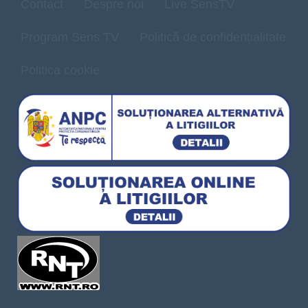
Contact
Despre noi
Live SensTV
Program Sens TV
Politică de confidențialitate
Politica cookie