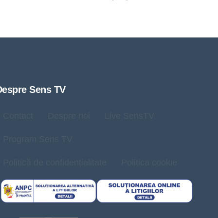
Despre Sens TV
Contact
Despre noi
Live SensTV
Program Sens TV
Politică de confidențialitate
Politica cookie