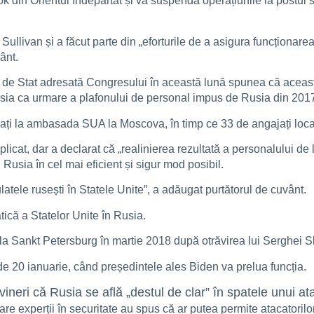
k din Orientul Îndepărtat și va suspenda operațiunile la postul 
llivan și a făcut parte din „eforturile de a asigura funcționarea
ânt.
 de Stat adresată Congresului în această lună spunea că aceast
sia ca urmare a plafonului de personal impus de Rusia din 201
ocați la ambasada SUA la Moscova, în timp ce 33 de angajați loca
licat, dar a declarat că „realinierea rezultată a personalului
Rusia în cel mai eficient și sigur mod posibil.
latele rusești în Statele Unite”, a adăugat purtătorul de cuvânt.
tică a Statelor Unite în Rusia.
 Sankt Petersburg în martie 2018 după otrăvirea lui Serghei Sk
 de 20 ianuarie, când președintele ales Biden va prelua funcția.
ineri că Rusia se află „destul de clar” în spatele unui a
are experții în securitate au spus că ar putea permite atacatorilor 