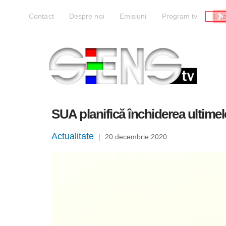
Liv
Contact
Despre noi
Emisiuni
Program tv
SUA planifică închiderea ultime
Actualitate
|
20 decembrie 2020