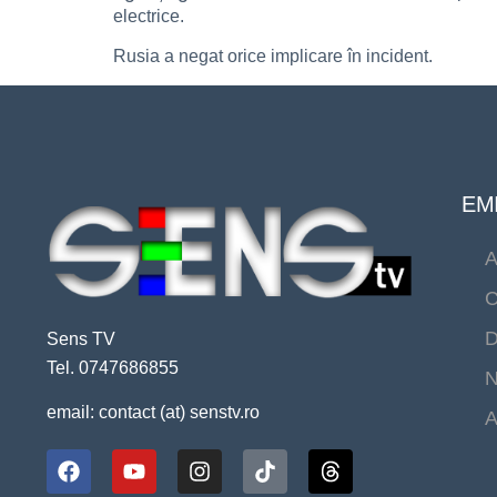
electrice.
Rusia a negat orice implicare în incident.
EMI
A
C
D
Sens TV
Tel. 0747686855
N
email: contact (at) senstv.ro
A