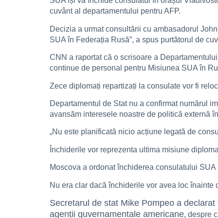
SUA își va închide consulatul în orașul Vladivosto
cuvânt al departamentului pentru AFP.
Decizia a urmat consultării cu ambasadorul John Su
SUA în Federația Rusă”, a spus purtătorul de cuv
CNN a raportat că o scrisoare a Departamentului
continue de personal pentru Misiunea SUA în Ru
Zece diplomați repartizați la consulate vor fi rel
Departamentul de Stat nu a confirmat numărul imp
avansăm interesele noastre de politică externă în 
„Nu este planificată nicio acțiune legată de consu
Închiderile vor reprezenta ultima misiune diploma
Moscova a ordonat închiderea consulatului SUA la
Nu era clar dacă închiderile vor avea loc înainte
Secretarul de stat Mike Pompeo a declarat v
agenții guvernamentale americane
, despre c