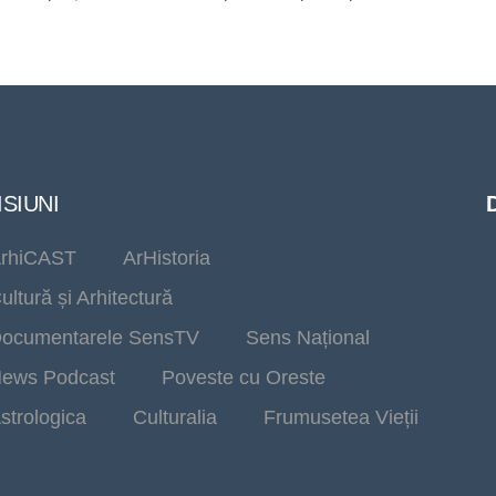
SIUNI
rhiCAST
ArHistoria
ultură și Arhitectură
ocumentarele SensTV
Sens Național
ews Podcast
Poveste cu Oreste
strologica
Culturalia
Frumusetea Vieții