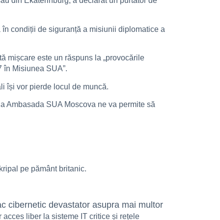
său din Ekaterinburg, a declarat un purtător de
 în condiții de siguranță a misiunii diplomatice a
ă mișcare este un răspuns la „provocările
7 în Misiunea SUA”.
li își vor pierde locul de muncă.
 de la Ambasada SUA Moscova ne va permite să
ripal pe pământ britanic.
tac cibernetic devastator asupra mai multor
acces liber la sisteme IT critice și rețele