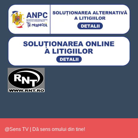
@Sens TV | Dă sens omului din tine!