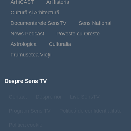
ArhiCAST
ArHistoria
Cultură și Arhitectură
Documentarele SensTV
Sens Național
News Podcast
Poveste cu Oreste
Astrologica
Culturalia
Frumusetea Vieții
Despre Sens TV
Contact
Despre noi
Live SensTV
Program Sens TV
Politică de confidențialitate
Politica cookie