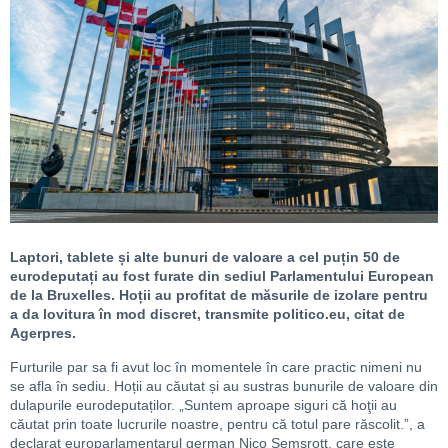
Laptori, tablete și alte bunuri de valoare a cel puțin 50 de
eurodeputați au fost furate din sediul Parlamentului European
de la Bruxelles. Hoții au profitat de măsurile de izolare pentru
a da lovitura în mod discret, transmite politico.eu, citat de
Agerpres.
Furturile par sa fi avut loc în momentele în care practic nimeni nu
se afla în sediu. Hoții au căutat și au sustras bunurile de valoare din
dulapurile eurodeputaților. „Suntem aproape siguri că hoţii au
căutat prin toate lucrurile noastre, pentru că totul pare răscolit.”, a
declarat europarlamentarul german Nico Semsrott, care este