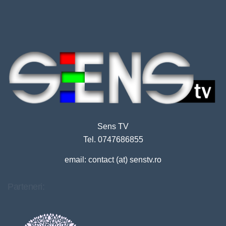
Sens TV
Tel. 0747686855
email: contact (at) senstv.ro
Parteneri: