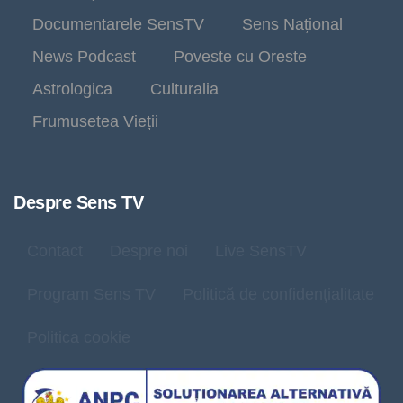
Documentarele SensTV
Sens Național
News Podcast
Poveste cu Oreste
Astrologica
Culturalia
Frumusetea Vieții
Despre Sens TV
Contact
Despre noi
Live SensTV
Program Sens TV
Politică de confidențialitate
Politica cookie