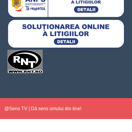
@Sens TV | Dă sens omului din tine!