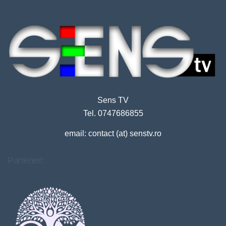
Sens TV
Tel. 0747686855
email: contact (at) senstv.ro
Parteneri: