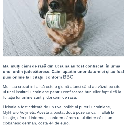
Mai mulți câini de rasă din Ucraina au fost confiscați în urma
unui ordin judecătoresc. Câini aparțin unor datornici și au fost
BBC
puși online la licitații, conform
.
Mulți au crezut inițial că este o glumă atunci când au văzut pe site-
ul unei instituții ucrainiene pentru confiscarea bunurilor faptul că la
licitația lor online sunt și doi câini de rasă.
Licitația a fost criticată de un rival politic al puterii ucrainiene,
Mykhailo Volynets. Acesta a postat două poze cu câinii aflați la
licitație, oferind informații conform cărora unul dintre câini, un
ciobănesc german, costa 44 de euro.