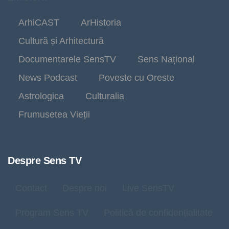
ArhiCAST
ArHistoria
Cultură și Arhitectură
Documentarele SensTV
Sens Național
News Podcast
Poveste cu Oreste
Astrologica
Culturalia
Frumusetea Vieții
Despre Sens TV
Contact
Despre noi
Live SensTV
Program Sens TV
Politică de confidențialitate