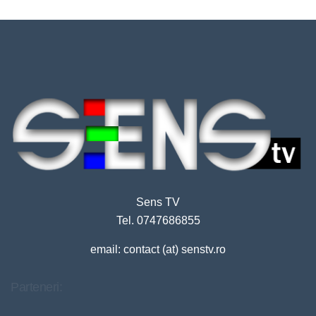
Sens TV
Tel. 0747686855
email: contact (at) senstv.ro
Parteneri: