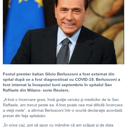
Fostul premier italian Silvio Berlusconi a fost externat din
spital după ce a fost diagnosticat cu COVID-19. Berlusconi a
fost internat la începutul lunii septembrie în spitalul San
Raffaele din Milano- scrie Reuters.
„A fost o încercare grea, însă graţie cerului şi medicilor de la San
Raffaele, am trecut peste ea. A fost poate cea mai dificilă încercare
a vieţii mele”, a afirmat Berlusconi într-o scurtă declaraţie acordată
presei din faţa spitalului.
„În orice caz, pot să spun cu mândrie că am scăpat şi de data