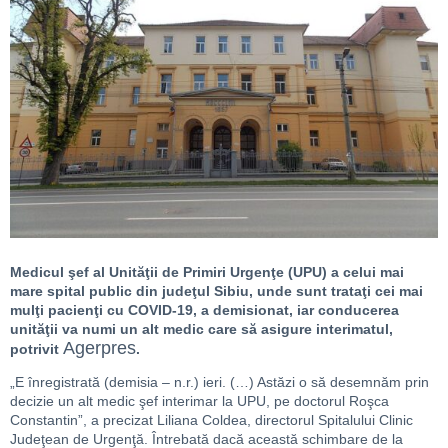
Medicul şef al Unităţii de Primiri Urgenţe (UPU) a celui mai
mare spital public din judeţul Sibiu, unde sunt trataţi cei mai
mulţi pacienţi cu COVID-19, a demisionat, iar conducerea
unităţii va numi un alt medic care să asigure interimatul,
Agerpres
potrivit
.
„E înregistrată (demisia – n.r.) ieri. (…) Astăzi o să desemnăm prin
decizie un alt medic şef interimar la UPU, pe doctorul Roşca
Constantin”, a precizat Liliana Coldea, directorul Spitalului Clinic
Judeţean de Urgenţă. Întrebată dacă această schimbare de la