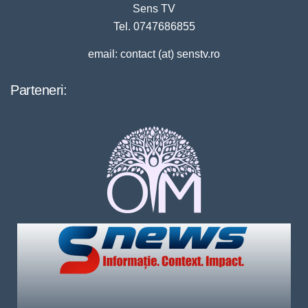
Sens TV
Tel. 0747686855
email: contact (at) senstv.ro
Parteneri: