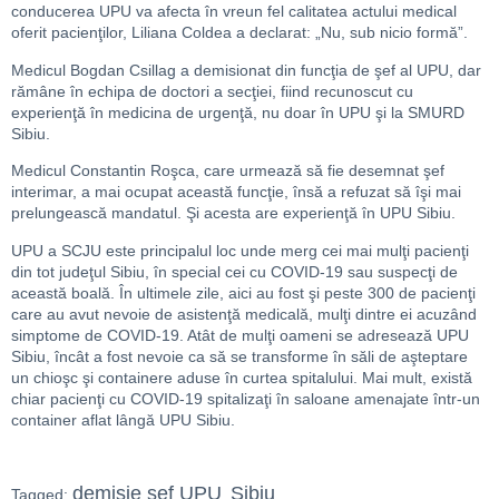
conducerea UPU va afecta în vreun fel calitatea actului medical
oferit pacienţilor, Liliana Coldea a declarat: „Nu, sub nicio formă”.
Medicul Bogdan Csillag a demisionat din funcţia de şef al UPU, dar
rămâne în echipa de doctori a secţiei, fiind recunoscut cu
experienţă în medicina de urgenţă, nu doar în UPU şi la SMURD
Sibiu.
Medicul Constantin Roşca, care urmează să fie desemnat şef
interimar, a mai ocupat această funcţie, însă a refuzat să îşi mai
prelungească mandatul. Şi acesta are experienţă în UPU Sibiu.
UPU a SCJU este principalul loc unde merg cei mai mulţi pacienţi
din tot judeţul Sibiu, în special cei cu COVID-19 sau suspecţi de
această boală. În ultimele zile, aici au fost şi peste 300 de pacienţi
care au avut nevoie de asistenţă medicală, mulţi dintre ei acuzând
simptome de COVID-19. Atât de mulţi oameni se adresează UPU
Sibiu, încât a fost nevoie ca să se transforme în săli de aşteptare
un chioşc şi containere aduse în curtea spitalului. Mai mult, există
chiar pacienţi cu COVID-19 spitalizaţi în saloane amenajate într-un
container aflat lângă UPU Sibiu.
demisie sef UPU
Sibiu
Tagged:
,