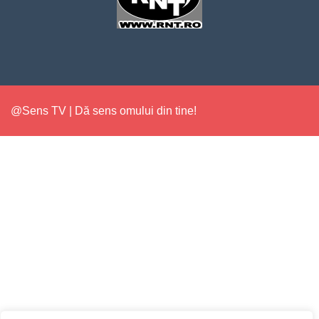
@Sens TV | Dă sens omului din tine!