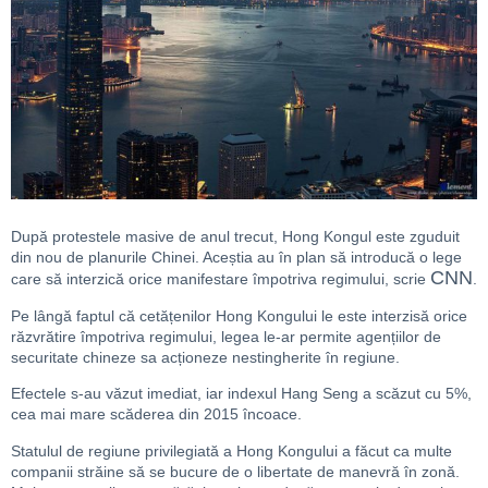
După protestele masive de anul trecut, Hong Kongul este zguduit
din nou de planurile Chinei. Aceștia au în plan să introducă o lege
CNN
care să interzică orice manifestare împotriva regimului, scrie
.
Pe lângă faptul că cetățenilor Hong Kongului le este interzisă orice
răzvrătire împotriva regimului, legea le-ar permite agențiilor de
securitate chineze sa acționeze nestingherite în regiune.
Efectele s-au văzut imediat, iar indexul Hang Seng a scăzut cu 5%,
cea mai mare scăderea din 2015 încoace.
Statulul de regiune privilegiată a Hong Kongului a făcut ca multe
companii străine să se bucure de o libertate de manevră în zonă.