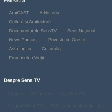
EMISIUNI
ArhiCAST
ArHistoria
Cultură și Arhitectură
Documentarele SensTV
Sens Național
News Podcast
Poveste cu Oreste
Astrologica
Culturalia
Frumusetea Vieții
Despre Sens TV
Contact
Despre noi
Live SensTV
Program Sens TV
Politică de confidențialitate