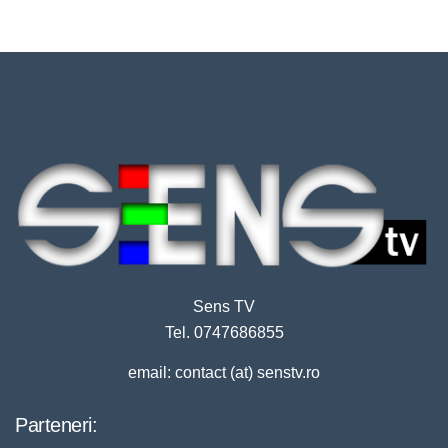
Sens TV
Tel. 0747686855
email: contact (at) senstv.ro
Parteneri: