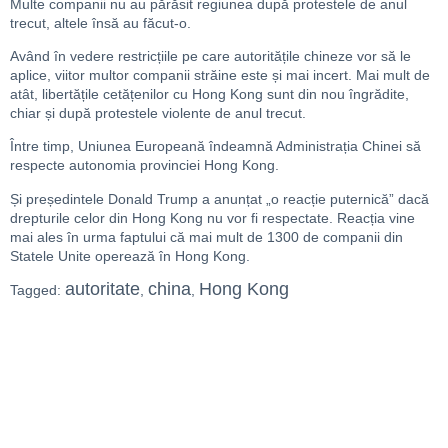
Multe companii nu au părăsit regiunea după protestele de anul
trecut, altele însă au făcut-o.
Având în vedere restricțiile pe care autoritățile chineze vor să le
aplice, viitor multor companii străine este și mai incert. Mai mult de
atât, libertățile cetățenilor cu Hong Kong sunt din nou îngrădite,
chiar și după protestele violente de anul trecut.
Între timp, Uniunea Europeană îndeamnă Administrația Chinei să
respecte autonomia provinciei Hong Kong.
Și președintele Donald Trump a anunțat „o reacție puternică” dacă
drepturile celor din Hong Kong nu vor fi respectate. Reacția vine
mai ales în urma faptului că mai mult de 1300 de companii din
Statele Unite operează în Hong Kong.
autoritate
china
Hong Kong
Tagged:
,
,