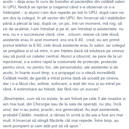
acolo – deja erau în curs de transfer al pacienților din celălalt salon
în UPU, fiindcă se oprise și oxigenul când s-a observat ce s-a
întâmplat – și atunci i-am dus repede pe toți în UPU, după care ne-
am dus la colegul, în alt sector din UPU. Am încercat să-l stabilizăm
până a plecat la Iași, după ce, un pic, într-un moment, mă rog, să
zic de acalmie, l-am întrebat și pe el, am întrebat și asistentele: nu
era, nu e o succesiune clară, cine…oricum, reiese că cele două
asistente erau în acel moment, era ora 6:40, cred, eu am primit
primul telefon la 6:50, cele două asistente erau în salon, iar colegul
se pregătea și el să intre, n-am înțeles dacă să intubeze pe cineva
sau să pună un cateter central. Atunci a izbucnit, se pare de la un
injectomat, s-a extins rapid la costumele de protecție, protecție
pentru virus, nu pentru foc, ale personalului, ale asistentei și de
acolo, în foarte scurt timp, s-a propagat cu o viteză incredibilă.
Celălalt medic de gardă a intrat prima dată să scoată pe cineva,
dar i s-a făcut rău, asfixie, sufocare, a ieșit din nou și au intrat pe
rând, 4 extinctoare au folosit, dar fără nici un succes”.
„Bineînțeles, cum să nu existe, le-am folosit pe cele 3 ale noastre și
am mai luat, din Chirurgie sau de la sala de operații, nu știu, încă
unul, dar n-au putut, practic, era generalizat. Au ieșit asistentele,
probabil Cătălin, medicul, a rămas în urmă și de-aia a fost ars mai
mult. A încercat să stingă flăcările cât mai repede. Între timp, au
venit pompierii și cam atât pot să vă spun.”