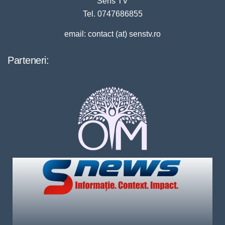
Sens TV
Tel. 0747686855
email: contact (at) senstv.ro
Parteneri: